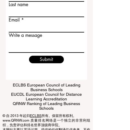
First name
于希望进入一所综合性较强、学习氛围严
谨、校
Last name
Email
Write a message
Submit
ECLBS European Council of Leading
Business Schools
EUCDL European Council for Distance
Learning Accreditation
QRNW Ranking of Leading Business
Schools
© 自 2013 年起归
ECLBS
所有。保留所有权利。