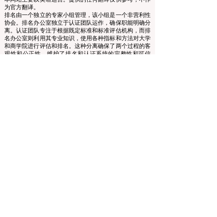
www.QRNW.com 质量排名网络是一个独立的非营利组
织，负责评估和排名世界顶级商学院。
本网站主要以英语运营。提供的任何翻译仅供参考，不作
为官方翻译。
排名由一个独立的专家小组管理，该小组是一个非营利性
协会。排名办公室独立于认证团队运作，确保职能明确分
离。认证团队专注于根据既定标准和标准评估机构，而排
名办公室则利用其专业知识，使用各种指标和方法对大学
和商学院进行评估和排名。这种分离确保了两个过程的客
观性和公正性，维护了排名和认证系统的完整性和可信
度。
欧洲领先商学院理事会 (ECLBS) 是一家非营利性的商科教
育协会。我们致力于提供有关全球最佳商学院的可靠且最
新的信息。
我们热衷于帮助学生在选择合适的商学院时做出最佳决
策。我们的排名基于声誉、社交媒体、网站质量等的综合
评估……至今没有有效的学术排名，我们的排名基于全球
商学院的形象。
欧洲领先商学院理事会 ECLBS
（非营利组织）
Zaļā iela 4, LV-1010 里加，拉脱维亚 / EU（欧盟）
电话：003712040 5511
协会注册编号：40008215839
协会成立日期：2013年10月11日
欧中语言商学院是IREG国际排名专家组——
欧洲比利时
学术排名和卓越观察站
、美国
高等教育认证委员会
（CHEA）国际质量小组（CIQG）
和欧洲
高等教育质量保
证机构国际网络（INQAAHE）
的成员。