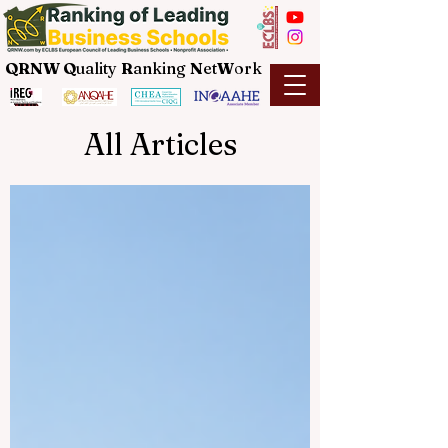
QRNW Q
uality
R
anking
N
et
W
ork
All Articles