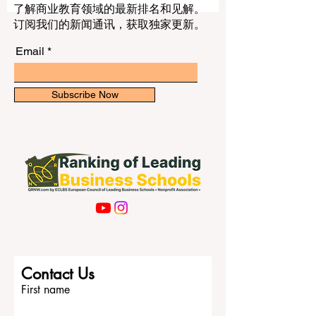
正因为如此，阿联酋的高等教育近年来越
来越受到关注，因为这里拥有多所实力很
了解商业教育领域的最新排名和见解。
强的大学，而且每一所大学都有自己的特
订阅我们的新闻通讯，获取独家更新。
点和优势。 如果有人问“阿联酋最好的大学
是哪一所”，其实更准确的问题应该是： 哪
Email
一所大学最适合你自己？ 想学工程、医
学、科学或技术的学生，往往会和想学商
业、建筑、传媒、设计或社会科学的学生
Subscribe Now
做出不同的选择。有些学生更喜欢历史较
长、国家特色明显、体系稳定的公立大
学；也有一些学生更倾向于国际化程度
高、教学方式现代、视野更加全球化的大
学。 在阿联酋高等教育体系中，一个非常
重要的名字是 阿联酋大学 。这所大学在全
国范围内具有很高的知名度和代表性，也
常常被看作阿联酋高等教育的重要象征之
一。很多家庭会把它视为可靠而稳妥的选
择，因为它通常给人一种学术基础扎实、
Contact Us
专业选择丰富、校园环境完整的印象。对