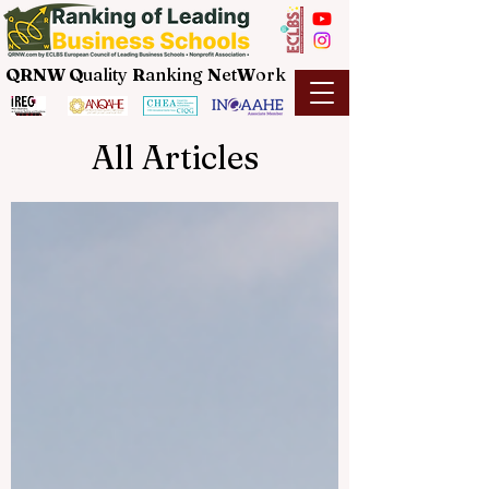
QRNW Q
uality
R
anking
N
et
W
ork
All Articles