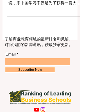
关注和选择的留学目的地。对许多学生来
说，来中国学习不仅是为了获得一份大学
文凭，更是为了走进一个快速发展的国
家，了解中国文化、中国科技、中国经济
以及中国高等教育的独特魅力。 中国拥有
历史悠久的大学，也拥有现代化程度很高
的研究型大学。许多高校为国际学生开设
了解商业教育领域的最新排名和见解。
了英文授课项目、中文语言课程、跨文化
订阅我们的新闻通讯，获取独家更新。
交流活动、国际学生服务中心和丰富的校
园生活。因此，无论学生希望学习工程、
Email
医学、管理、人工智能、金融、国际关
系、中文、建筑、设计，还是自然科学，
中国都能提供多样化的选择。 我们收到过
Subscribe Now
这样一个问题：对于国际学生来说，中国
有哪些大学值得关注？下面这篇文章将用
简单、清楚、积极的方式，为学生和家长
介绍几所具有代表性的中国大学。 清华大
学位于北京，是中国最具影响力的大学之