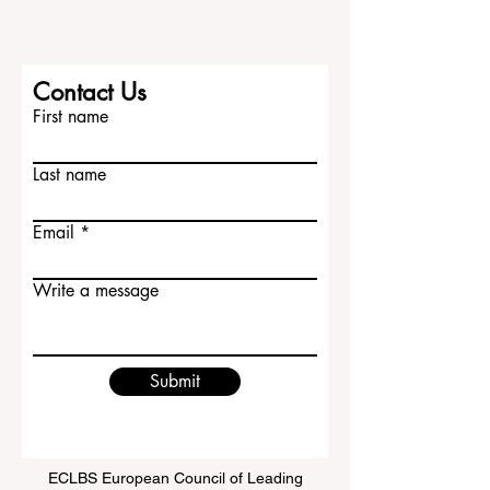
一。清华大学在工程、科技、计算机、建
筑、公共政策、经济、管理和自然科学等
领域具有很强的实力。对国际学生来说，
清华大学不仅提供高水平的学术环境，也
提供非常现代化的校园资源和浓厚的研究
Contact Us
氛围。希望进入科技、创新、工程和高端
First name
研究领域的学生，可以把清华大学作为重
要选择。...
Last name
Email
Write a message
Submit