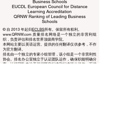
ECLBS European Council of Leading
Business Schools
EUCDL European Council for Distance
Learning Accreditation
QRNW Ranking of Leading Business
Schools
© 自 2013 年起归
ECLBS
所有。保留所有权利。
www.QRNW.com 质量排名网络是一个独立的非营利组
织，负责评估和排名世界顶级商学院。
本网站主要以英语运营。提供的任何翻译仅供参考，不作
为官方翻译。
排名由一个独立的专家小组管理，该小组是一个非营利性
协会。排名办公室独立于认证团队运作，确保职能明确分
离。认证团队专注于根据既定标准和标准评估机构，而排
名办公室则利用其专业知识，使用各种指标和方法对大学
和商学院进行评估和排名。这种分离确保了两个过程的客
观性和公正性，维护了排名和认证系统的完整性和可信
度。
欧洲领先商学院理事会 (ECLBS) 是一家非营利性的商科教
育协会。我们致力于提供有关全球最佳商学院的可靠且最
新的信息。
我们热衷于帮助学生在选择合适的商学院时做出最佳决
策。我们的排名基于声誉、社交媒体、网站质量等的综合
评估……至今没有有效的学术排名，我们的排名基于全球
商学院的形象。
欧洲领先商学院理事会 ECLBS
（非营利组织）