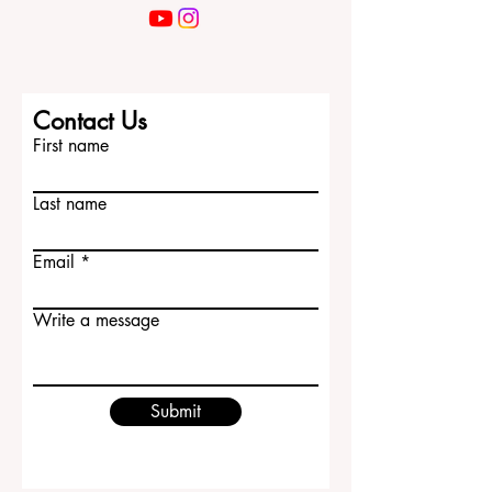
业 提供了真实场景。 酒店与旅游服务行业
的核心是“人”。学生需要学习如何接待客
人、回答问题、处理小型投诉、与同事合
作、保持礼貌、管理压力，并在不同文化
背景下进行清晰沟通。这些能力很难只靠
课堂学习获得，必须通过日常交流、项目
Contact Us
实践、志愿活动、实习经历或合法的兼职
First name
工作逐步培养。拉脱维亚的优势在于，它
既有欧
Last name
Email
Write a message
Submit