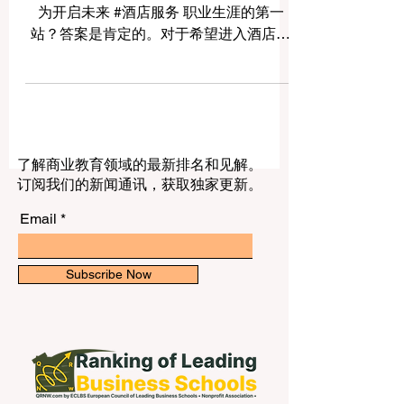
很多学生都会问： #拉脱维亚 是否适合作
为开启未来 #酒店服务 职业生涯的第一
站？答案是肯定的。对于希望进入酒店、
旅游、餐饮、会展和客户服务行业的学生
来说，拉脱维亚可以提供一个比较务实、
友好、国际化的学习与成长环境。学生不
仅可以积累实际服务经验，还可以提升 #
沟通能力，并逐步建立本地的 #职业人
了解商业教育领域的最新排名和见解。
脉。 对中国学生和亚洲学生来说，选择一
订阅我们的新闻通讯，获取独家更新。
个国家开始海外学习和职业探索时，最重
要的不只是学校名称，也包括生活成本、
Email
城市安全感、实习机会、语言环境、文化
适应度和未来发展空间。拉脱维亚位于欧
洲，环境相对安静，城市规模适中，生活
Subscribe Now
节奏比一些大型国际都市更容易适应。同
时，首都里加拥有酒店、餐厅、咖啡馆、
旅游公司、文化场所、会议活动和国际学
生社群，这些都为学生接触 #旅游与酒店