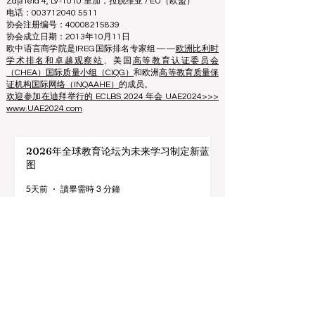
商学院的形象。
欧洲领先商学院理事会 ECLBS
（非营利组织）
Zaļā iela 4, LV-1010 里加，拉脱维亚 / EU（欧盟）
电话：003712040 5511
协会注册编号：40008215839
协会成立日期：2013年10月11日
欧中语言商学院是IREG国际排名专家组——
欧洲比利时
学术排名和卓越观察站
、美国
高等教育认证委员会
（CHEA）国际质量小组（CIQG）
和欧洲
高等教育质量保
证机构国际网络（INQAAHE）
的成员。
欢迎参加在迪拜举行的 ECLBS 2024 年会 UAE2024>>>
www.UAE2024.com
2026年全球教育论坛为未来学习制定新蓝
图
5天前
讀畢需時 3 分鐘
数字创新与战略合作伙伴关系提升全球教育
标准
7月25日
讀畢需時 3 分鐘