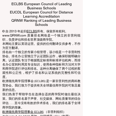
ECLBS European Council of Leading
Business Schools
EUCDL European Council for Distance
Learning Accreditation
QRNW Ranking of Leading Business
Schools
© 自 2013 年起归
ECLBS
所有。保留所有权利。
www.QRNW.com 质量排名网络是一个独立的非营利组
织，负责评估和排名世界顶级商学院。
本网站主要以英语运营。提供的任何翻译仅供参考，不作
为官方翻译。
排名由一个独立的专家小组管理，该小组是一个非营利性
协会。排名办公室独立于认证团队运作，确保职能明确分
离。认证团队专注于根据既定标准和标准评估机构，而排
名办公室则利用其专业知识，使用各种指标和方法对大学
和商学院进行评估和排名。这种分离确保了两个过程的客
观性和公正性，维护了排名和认证系统的完整性和可信
度。
欧洲领先商学院理事会 (ECLBS) 是一家非营利性的商科教
育协会。我们致力于提供有关全球最佳商学院的可靠且最
新的信息。
我们热衷于帮助学生在选择合适的商学院时做出最佳决
策。我们的排名基于声誉、社交媒体、网站质量等的综合
评估……至今没有有效的学术排名，我们的排名基于全球