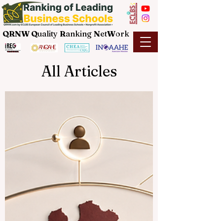
QRNW Q
uality
R
anking
N
et
W
ork
All Articles