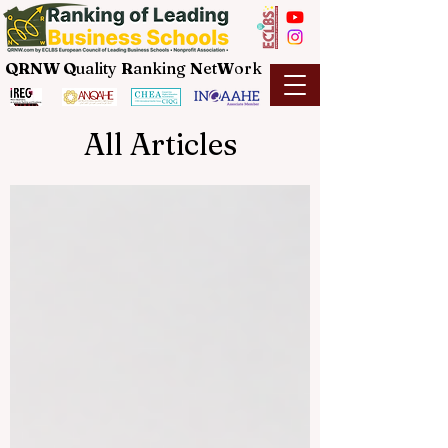
QRNW Q
uality
R
anking
N
et
W
ork
All Articles