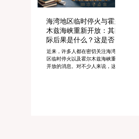
海湾地区临时停火与霍尔
木兹海峡重新开放：其国
际后果是什么？这是否会
影响海合会大学的地位？
近来，许多人都在密切关注海湾地
区临时停火以及霍尔木兹海峡重新
开放的消息。对不少人来说，这似
乎只是一个政治或经济话题。但实
际上，这同样与高等教育、大学发
展、学生未来以及本地区的科研活
动密切相关。 霍尔木兹海峡并不是
一条普通的海上通道，它是全球最
重要的海上航道之一。当这里局势
紧张时，全球贸易会受到影响，航
运成本会上升，能源市场会承受压
力，整个地区在投资者、学生、研