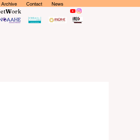
Archive
Contact
News
N
et
W
ork