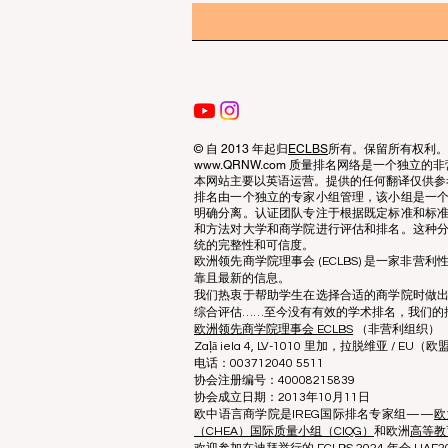
© 自 2013 年起归
ECLBS
所有。保留所有权利。
www.QRNW.com 质量排名网络是一个独
本网站主要以英语运营。提供的任何翻译仅供参
排名由一个独立的专家小组管理，该小组是一
明确分离。认证团队专注于根据既定标准和标
和方法对大学和商学院进行评估和排名。这种
统的完整性和可信度。
欧洲领先商学院理事会 (ECLBS) 是一家非
靠且最新的信息。
我们热衷于帮助学生在选择合适的商学院时做
综合评估……至今没有有效的学术排名，我们的
欧洲领先商学院理事会 ECLBS
（非营利组织）
Zaļā iela 4, LV-1010 里加，拉脱维亚 / EU（欧
电话：003712040 5511
协会注册编号：40008215839
协会成立日期：2013年10月11日
欧中语言商学院是IREG国际排名专家组——
欧
（CHEA）国际质量小组（CIQG）
和欧洲
高等教