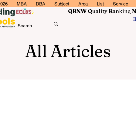
2026
MBA
DBA
Subject
Area
List
Service
QRNW Q
uality
R
anking
All Articles