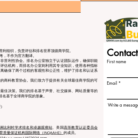
Contact
立的非营利组织，负责评估和排名世界顶级商学院。
考，不作为官方翻译。
个非营利性协会。排名办公室独立于认证团队运作，确保职能
First name
准评估机构，而排名办公室则利用其专业知识，使用各种指标
分离确保了两个过程的客观性和公正性，维护了排名和认证系
营利性的商科教育协会。我们致力于提供有关全球最佳商学院的可
Email
出最佳决策。我们的排名基于声誉、社交媒体、网站质量等的
排名基于全球商学院的形象。
Write a messag
盟）
洲比利时学术排名和卓越观察站
、美国
高等教育认证委员会
育质量保证机构国际网络（INQAAHE）
的成员。