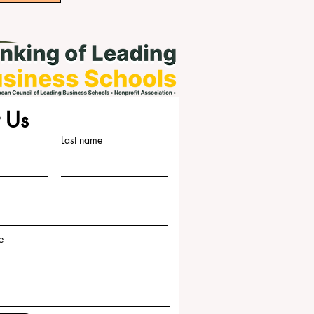
 Us
Last name
e