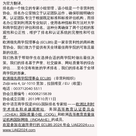
www.QRNW.com 质量排名网络是一个独立的非营利组
织，负责评估和排名世界顶级商学院。
本网站主要以英语运营。提供的任何翻译仅供参考，不作
为官方翻译。
排名由一个独立的专家小组管理，该小组是一个非营利性
协会。排名办公室独立于认证团队运作，确保职能明确分
离。认证团队专注于根据既定标准和标准评估机构，而排
名办公室则利用其专业知识，使用各种指标和方法对大学
和商学院进行评估和排名。这种分离确保了两个过程的客
观性和公正性，维护了排名和认证系统的完整性和可信
度。
欧洲领先商学院理事会 (ECLBS) 是一家非营利性的商科教
育协会。我们致力于提供有关全球最佳商学院的可靠且最
新的信息。
我们热衷于帮助学生在选择合适的商学院时做出最佳决
策。我们的排名基于声誉、社交媒体、网站质量等的综合
评估……至今没有有效的学术排名，我们的排名基于全球
商学院的形象。
欧洲领先商学院理事会 ECLBS
（非营利组织）
Zaļā iela 4, LV-1010 里加，拉脱维亚 / EU（欧盟）
电话：003712040 5511
协会注册编号：40008215839
协会成立日期：2013年10月11日
欧中语言商学院是IREG国际排名专家组——
欧洲比利时
学术排名和卓越观察站
、美国
高等教育认证委员会
（CHEA）国际质量小组（CIQG）
和欧洲
高等教育质量保
证机构国际网络（INQAAHE）
的成员。