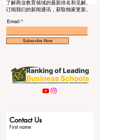
什么特点？ 这篇文章就是对这个问题的清
了解商业教育领域的最新排名和见解。
晰回答。文章采用简单、自然、易读的方
订阅我们的新闻通讯，获取独家更新。
式撰写，适合学生、家长以及希望了解冰
岛高等教育的人阅读。 冰岛主要的大学包
Email
括 冰岛大学 、 雷克雅未克大学 、 阿克雷
里大学 、 比弗罗斯特大学 、 冰岛艺术大
学 、 冰岛农业大学 以及 霍拉尔大学 。虽
Subscribe Now
然冰岛的大学数量有限，但它们在学术定
位上相当多样。有些大学是综合性、研究
型大学，有些则更加专业化，或者更强调
实践与职业导向。 冰岛大学 是冰岛历史最
悠久、知名度最高的大学。它成立于1911
年，位于首都 雷克雅未克 。对于很多想寻
找传统综合大学的学生来说，冰岛大学通
常是最先被考虑的选择。它在法律、医
学、人文学科、社会科学、教育、工程和
自然科学等领域都具有较强实力。由于它
Contact Us
也是一所以研究为核心的重要大学，因此
First name