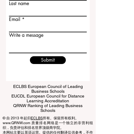
特别适合希望在严谨学术环境
Last name
Email
Write a message
Submit
ECLBS European Council of Leading
Business Schools
EUCDL European Council for Distance
Learning Accreditation
QRNW Ranking of Leading Business
Schools
© 自 2013 年起归
ECLBS
所有。保留所有权利。