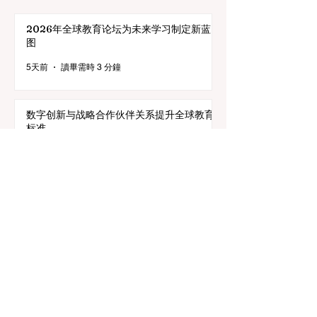
欢迎参加在迪拜举行的 ECLBS 2024 年会 UAE2024>>>
www.UAE2024.com
2026年全球教育论坛为未来学习制定新蓝
图
5天前
讀畢需時 3 分鐘
数字创新与战略合作伙伴关系提升全球教育
标准
7月25日
讀畢需時 3 分鐘
教育包容性的历史性跨越：欧洲向职业教育
毕业生开放顶尖机遇
7月20日
讀畢需時 3 分鐘
欧洲教育实现历史性跨越：EDL-Ready项