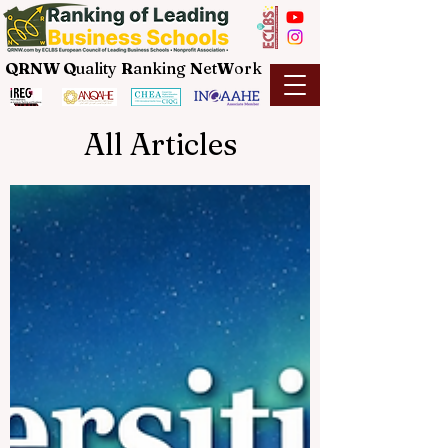
QRNW Q
uality
R
anking
N
et
W
ork
All Articles