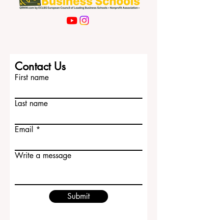
学、商业和艺术的学生。 对于希望进入现
代化学术体系、并重视研究支持的学生来
说，这所大学尤其有吸引力。 2）圣马科
斯国立大学 圣马科斯国立大学 是拉丁美洲
高等教育历史上最具代表性的大学名称之
一。学校位于利马，因其悠久的学术传统
以及在秘鲁知识界的重要地位而广受尊
Contact Us
重。 重视公立教育、历史传统、国家影响
First name
力以及丰富学科选择的学生，通常会重点
关注这所大
Last name
Email
Write a message
Submit