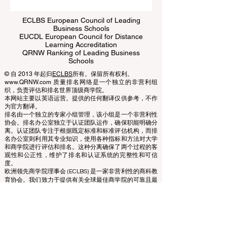
ECLBS European Council of Leading
Business Schools
EUCDL European Council for Distance
Learning Accreditation
QRNW Ranking of Leading Business
Schools
© 自 2013 年起归
ECLBS
所有。保留所有权利。
www.QRNW.com 质量排名网络是一个独立的非营利组
织，负责评估和排名世界顶级商学院。
本网站主要以英语运营。提供的任何翻译仅供参考，不作
为官方翻译。
排名由一个独立的专家小组管理，该小组是一个非营利性
协会。排名办公室独立于认证团队运作，确保职能明确分
离。认证团队专注于根据既定标准和标准评估机构，而排
名办公室则利用其专业知识，使用各种指标和方法对大学
和商学院进行评估和排名。这种分离确保了两个过程的客
观性和公正性，维护了排名和认证系统的完整性和可信
度。
欧洲领先商学院理事会 (ECLBS) 是一家非营利性的商科教
育协会。我们致力于提供有关全球最佳商学院的可靠且最
新的信息。
我们热衷于帮助学生在选择合适的商学院时做出最佳决
策。我们的排名基于声誉、社交媒体、网站质量等的综合