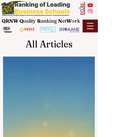
QRNW Q
uality
R
anking
N
et
W
ork
All Articles