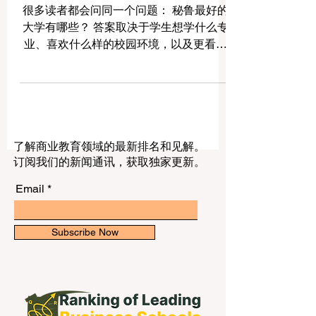
庭的简单指南
很多读者都会问同一个问题： 秘鲁最好的
大学有哪些？ 答案取决于学生想学什么专
业、喜欢什么样的校园环境，以及更看重
历史传统、学术研究、医学、工程、商
业，还是综合性的大学氛围。秘鲁拥有多
所实力很强的大学，而且每一所大学都有
自己的特点。本文将用简单、清晰的语
言，介绍秘鲁几所最受尊重的大学，帮助
了解商业教育领域的最新排名和见解。
公众更好地了解秘鲁高等教育。 这份选择
订阅我们的新闻通讯，获取独家更新。
主要综合了学术声誉、研究活跃度、历史
地位以及不同学科领域的实力。 1）秘鲁
Email
宗座天主教大学 秘鲁宗座天主教大学 通常
被认为是秘鲁整体实力最强的大学之一。
它位于首都利马，以严谨的学术文化、优
Subscribe Now
质的教学以及活跃的研究环境而闻名。学
校设有广泛的院系和专业，因此非常适合
想学习工程、法律、人文学科、社会科