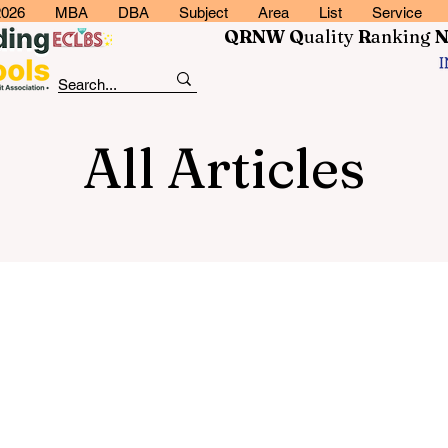
2026
MBA
DBA
Subject
Area
List
Service
QRNW Q
uality
R
anking
All Articles