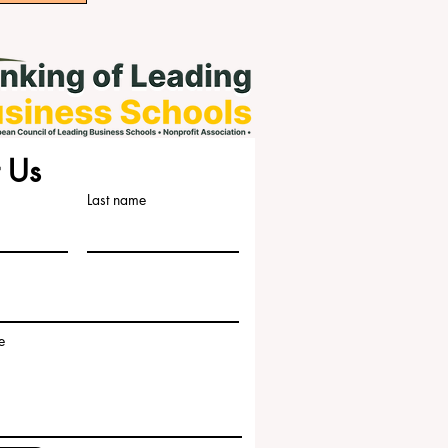
 Us
Last name
e