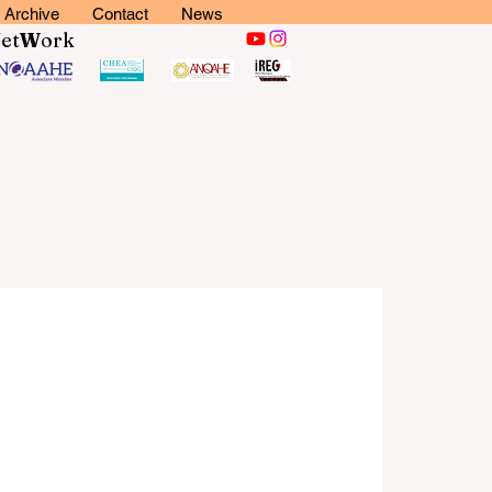
Archive
Contact
News
N
et
W
ork