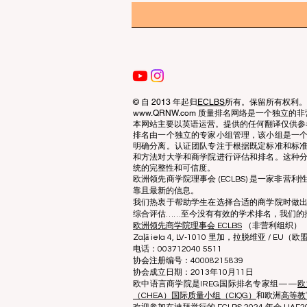
© 自 2013 年起归
ECLBS
所有。保留所有权利。
www.QRNW.com 质量排名网络是一个独
本网站主要以英语运营。提供的任何翻译仅供参
排名由一个独立的专家小组管理，该小组是一
明确分离。认证团队专注于根据既定标准和标
和方法对大学和商学院进行评估和排名。这种
统的完整性和可信度。
欧洲领先商学院理事会 (ECLBS) 是一家非
靠且最新的信息。
我们热衷于帮助学生在选择合适的商学院时做
综合评估……至今没有有效的学术排名，我们的
欧洲领先商学院理事会 ECLBS
（非营利组织）
Zaļā iela 4, LV-1010 里加，拉脱维亚 / EU（欧
电话：003712040 5511
协会注册编号：40008215839
协会成立日期：2013年10月11日
欧中语言商学院是IREG国际排名专家组——
欧
（CHEA）国际质量小组（CIQG）
和欧洲
高等教