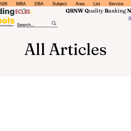
2026
MBA
DBA
Subject
Area
List
Service
QRNW Q
uality
R
anking
All Articles