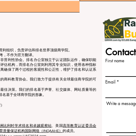
Contact
立的非营利组织，负责评估和排名世界顶级商学院。
考，不作为官方翻译。
个非营利性协会。排名办公室独立于认证团队运作，确保职能
First name
准评估机构，而排名办公室则利用其专业知识，使用各种指标
分离确保了两个过程的客观性和公正性，维护了排名和认证系
营利性的商科教育协会。我们致力于提供有关全球最佳商学院的可
Email
出最佳决策。我们的排名基于声誉、社交媒体、网站质量等的
排名基于全球商学院的形象。
Write a messag
盟）
洲比利时学术排名和卓越观察站
、美国
高等教育认证委员会
育质量保证机构国际网络（INQAAHE）
的成员。