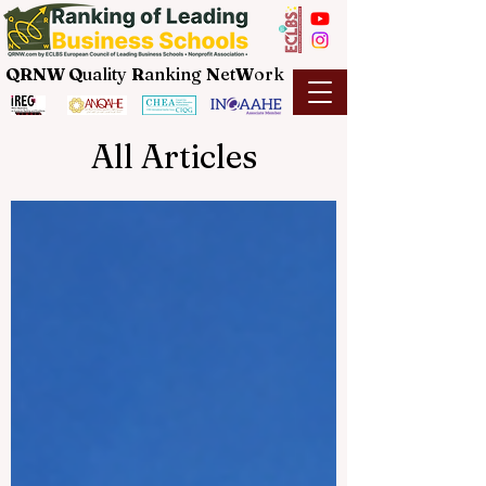
QRNW Q
uality
R
anking
N
et
W
ork
All Articles