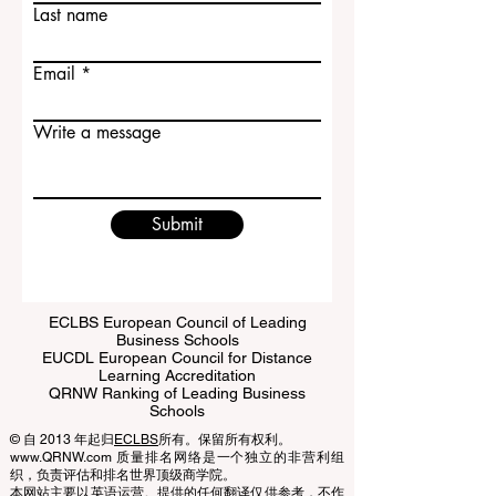
在一所历史悠久、学术声誉良好并且位于
伦敦
Last name
Email
Write a message
Submit
ECLBS European Council of Leading
Business Schools
EUCDL European Council for Distance
Learning Accreditation
QRNW Ranking of Leading Business
Schools
© 自 2013 年起归
ECLBS
所有。保留所有权利。