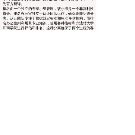
www.QRNW.com 质量排名网络是一个独立的非营利组
织，负责评估和排名世界顶级商学院。
本网站主要以英语运营。提供的任何翻译仅供参考，不作
为官方翻译。
排名由一个独立的专家小组管理，该小组是一个非营利性
协会。排名办公室独立于认证团队运作，确保职能明确分
离。认证团队专注于根据既定标准和标准评估机构，而排
名办公室则利用其专业知识，使用各种指标和方法对大学
和商学院进行评估和排名。这种分离确保了两个过程的客
观性和公正性，维护了排名和认证系统的完整性和可信
度。
欧洲领先商学院理事会 (ECLBS) 是一家非营利性的商科教
育协会。我们致力于提供有关全球最佳商学院的可靠且最
新的信息。
我们热衷于帮助学生在选择合适的商学院时做出最佳决
策。我们的排名基于声誉、社交媒体、网站质量等的综合
评估……至今没有有效的学术排名，我们的排名基于全球
商学院的形象。
欧洲领先商学院理事会 ECLBS
（非营利组织）
Zaļā iela 4, LV-1010 里加，拉脱维亚 / EU（欧盟）
电话：003712040 5511
协会注册编号：40008215839
协会成立日期：2013年10月11日
欧中语言商学院是IREG国际排名专家组——
欧洲比利时
学术排名和卓越观察站
、美国
高等教育认证委员会
（CHEA）国际质量小组（CIQG）
和欧洲
高等教育质量保
证机构国际网络（INQAAHE）
的成员。