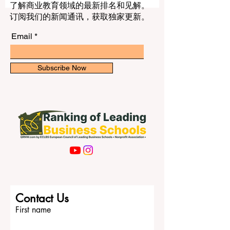
职业道路。 最知名的大学之一是 伦敦大学
了解商业教育领域的最新排名和见解。
学院 。这所大学成立于1826年，是伦敦历
订阅我们的新闻通讯，获取独家更新。
史最悠久、最知名的高校之一。它的学科
范围非常广，适合对科学、工程、医学、
Email
社会科学、艺术、法律等领域感兴趣的学
生。许多学生选择这所大学，是因为它拥
有国际化的学习环境，同时位于伦敦中心
Subscribe Now
地带。 另一所非常重要的大学是 帝国理工
学院 。这所大学在工程、医学、自然科学
和商业领域尤其突出。对于希望在技术和
科学领域接受实践性强、研究导向型教育
的学生来说，它是非常理想的选择。对创
新、科技和科学发展感兴趣的学生，通常
会把帝国理工学院看作伦敦最强的选择之
一。 伦敦国王学院 也是伦敦最重要的大学
之一。它以悠久的学术传统而闻名，在法
律、健康科学、国际关系、人文学科和公
Contact Us
共政策等领域拥有很强的实力。对于希望
First name