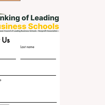
 Us
Last name
e