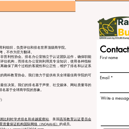
Contact
立的非营利组织，负责评估和排名世界顶级商学院。
考，不作为官方翻译。
个非营利性协会。排名办公室独立于认证团队运作，确保职能
First name
准评估机构，而排名办公室则利用其专业知识，使用各种指标
分离确保了两个过程的客观性和公正性，维护了排名和认证系
营利性的商科教育协会。我们致力于提供有关全球最佳商学院的可
Email
出最佳决策。我们的排名基于声誉、社交媒体、网站质量等的
排名基于全球商学院的形象。
Write a messag
盟）
洲比利时学术排名和卓越观察站
、美国
高等教育认证委员会
育质量保证机构国际网络（INQAAHE）
的成员。