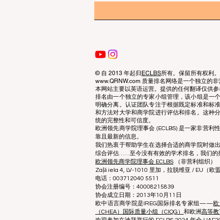
© 自 2013 年起归
ECLBS
所有。保留所有权利。
www.QRNW.com 质量排名网络是一个独
本网站主要以英语运营。提供的任何翻译仅供参
排名由一个独立的专家小组管理，该小组是一
明确分离。认证团队专注于根据既定标准和标
和方法对大学和商学院进行评估和排名。这种
统的完整性和可信度。
欧洲领先商学院理事会 (ECLBS) 是一家非
靠且最新的信息。
我们热衷于帮助学生在选择合适的商学院时做
综合评估……至今没有有效的学术排名，我们的
欧洲领先商学院理事会 ECLBS
（非营利组织）
Zaļā iela 4, LV-1010 里加，拉脱维亚 / EU（欧
电话：003712040 5511
协会注册编号：40008215839
协会成立日期：2013年10月11日
欧中语言商学院是IREG国际排名专家组——
欧
（CHEA）国际质量小组（CIQG）
和欧洲
高等教