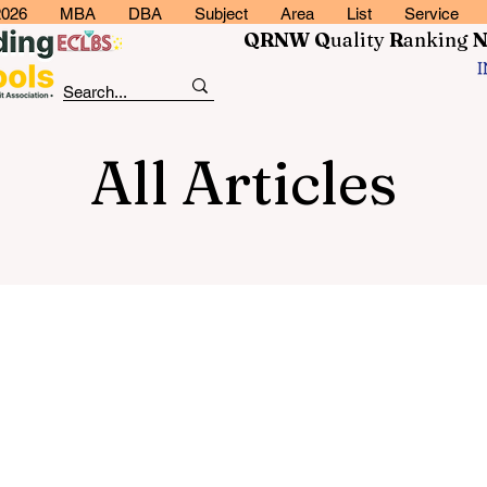
2026
MBA
DBA
Subject
Area
List
Service
QRNW Q
uality
R
anking
All Articles