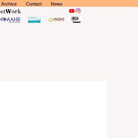
Archive
Contact
News
N
et
W
ork