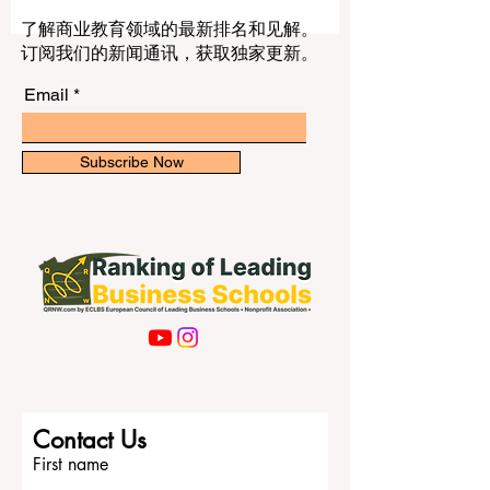
是提升英语能力、拓展国际视野、体验不
同文化和建立未来职业基础的重要阶段。
了解商业教育领域的最新排名和见解。
对于中国学生和家庭而言，选择英国大学
订阅我们的新闻通讯，获取独家更新。
时，不应只看学校名称，还应综合考虑专
业方向、城市环境、学费预算、生活成
Email
本、奖学金机会、学生支持服务、就业发
展以及个人适应能力。以下介绍的英国大
学，都是国际学生经常关注的高等教育机
Subscribe Now
构。 1. 牛津大学 牛津大学是世界上历史悠
久、声誉很高的大学之一。它以传统学院
制、丰富的图书馆资源、深厚的研究文化
和多个学科领域的高质量教学而闻名。 国
际学生选择牛津大学，常见方向包括法
律、医学、人文学科、社会科学、管理、
自然科学和技术相关专业。牛津的学习环
境重视深入思考、讨论能力、学术写作和
分析能力。 对于中国学生来说，牛津大学
不仅代表高水平学习，也代表一种独特的
Contact Us