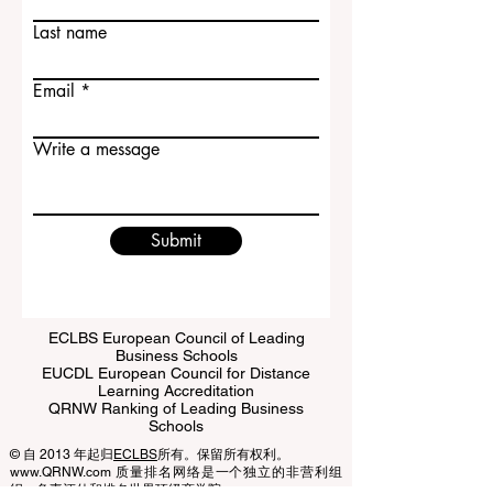
大学生活体验。学生可以在历史感浓厚的
First name
城市中学习，与来自世界各地的同学交
流，并在严
Last name
Email
Write a message
Submit
ECLBS European Council of Leading
Business Schools
EUCDL European Council for Distance
Learning Accreditation
QRNW Ranking of Leading Business
Schools