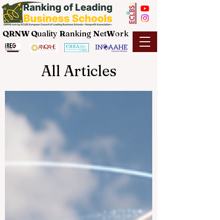
QRNW Q
uality
R
anking
N
et
W
ork
All Articles