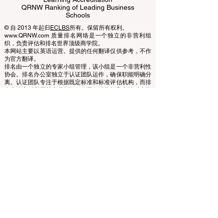
Business Schools
EUCDL European Council for Distance
Learning Accreditation
QRNW Ranking of Leading Business
Schools
© 自 2013 年起归
ECLBS
所有。保留所有权利。
www.QRNW.com 质量排名网络是一个独立的非营利组
织，负责评估和排名世界顶级商学院。
本网站主要以英语运营。提供的任何翻译仅供参考，不作
为官方翻译。
排名由一个独立的专家小组管理，该小组是一个非营利性
协会。排名办公室独立于认证团队运作，确保职能明确分
离。认证团队专注于根据既定标准和标准评估机构，而排
名办公室则利用其专业知识，使用各种指标和方法对大学
和商学院进行评估和排名。这种分离确保了两个过程的客
观性和公正性，维护了排名和认证系统的完整性和可信
度。
欧洲领先商学院理事会 (ECLBS) 是一家非营利性的商科教
育协会。我们致力于提供有关全球最佳商学院的可靠且最
新的信息。
我们热衷于帮助学生在选择合适的商学院时做出最佳决
策。我们的排名基于声誉、社交媒体、网站质量等的综合
评估……至今没有有效的学术排名，我们的排名基于全球
商学院的形象。
欧洲领先商学院理事会 ECLBS
（非营利组织）
Zaļā iela 4, LV-1010 里加，拉脱维亚 / EU（欧盟）
电话：003712040 5511