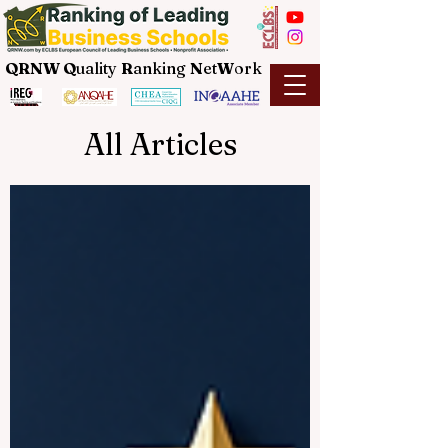
QRNW Q
uality
R
anking
N
et
W
ork
All Articles