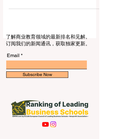
业发展的新机会。欧洲有多元文化环境、
国际企业、创新产业和丰富的实习机会，
但国际学生想要顺利进入当地就业市场，
需要提前准备，并用适合欧洲雇主的方式
展示自己。 首先，学生要学会调整自己的
#简历。欧洲雇主通常喜欢清晰、简洁、有
了解商业教育领域的最新排名和见解。
重点的简历，一到两页通常就足够。简历
订阅我们的新闻通讯，获取独家更新。
中应包括教育背景、专业技能、实习经
历、项目经验、语言能力、志愿服务和数
Email
字化技能。对于经验不多的学生，也可以
写课堂项目、小组作业、研究报告、校园
活动和比赛经历。重要的是不要只写“学过
Subscribe Now
什么”，而要说明“能做什么”。例如，与其
写“学习过市场营销”，不如写“参与过市场
调研项目，并完成数据分析和展示”。 其
次，#求职信 也非常重要。很多学生用同
一封求职信申请所有岗位，这样容易显得
不够认真。更好的方式是根据不同公司和
岗位进行修改，说明自己为什么适合这个