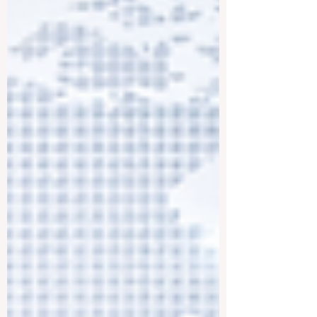
在工程、计算机科学、人工智能、机器
人、物理、经济、管理和创业教育方面非
常突出。 对于中国学生来说，麻省理工学
院的吸引力不仅在于学术实力，也在于它
强调实践、研究和创新。学生可以接触先
进实验室、跨学科项目和真实世界问题，
非常适合希望进入科技、工程、研究或创
业领域的学生。 2. 哈佛大学 哈佛大学同样
位于马萨诸塞州剑桥市，是美国历史悠
久、影响力广泛的大学之一。它的学科范
围非常广，包括法律、医学、教育、公共
政策、商业管理、人文、社会科学和自然
科学