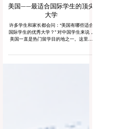
美国——最适合国际学生的顶尖
大学
许多学生和家长都会问：“美国有哪些适合
国际学生的优秀大学？” 对中国学生来说，
美国一直是热门留学目的地之一。这里不
仅有丰富的专业选择、先进的研究环境和
多元文化校园，也为学生提供了提升英语
能力、拓展国际视野、接触前沿科技和建
立全球人脉的机会。 在选择美国大学时，
学生不应只看学校名称，还应结合专业方
向、学费预算、城市环境、奖学金机会、
就业发展、校园支持服务以及个人适应能
力。以下介绍的大学，都是国际学生常关
注的美国高等教育机构。 1. 麻省理工学院
麻省理工学院位于美国马萨诸塞州剑桥
市，是全球知名的科技与创新型大学。它