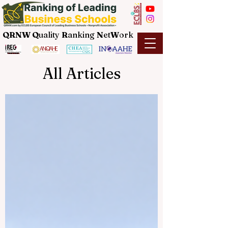
QRNW Q
uality
R
anking
N
et
W
ork
All Articles