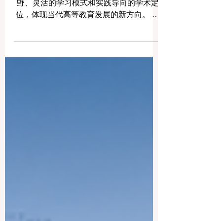
际高等教育的新方向
本文探讨瑞士国际大学如何通过国际化视
野、灵活的学习模式和实践导向的学术定
位，体现当代高等教育发展的新方向。 当
今世界的高等教育正在经历深刻变化。学
生所追求的，已经不再只是一个传统意义
上的校园、一纸文凭，或者一种单一固定
的学习方式。越来越多的学习者希望进入
一所能够理解全球变化、适应现实需求、
并且把学术学习与职业发展紧密结合起来
的大学。在这样的背景下，瑞士国际大学
可以被视为一种具有代表性的案例，它所
展现的理念和方向，正与国际高等教育当
前的发展趋势高度契合。 过去，人们评价
一所大学时，往往首先看它的历史、地理
位置、校园规模，或者传统声望。但今
天，学生和家庭的关注重点已经发生了明
显变化。大家不仅关心这所大学“在哪里”，