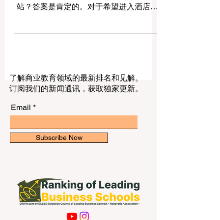
为开启未来 #酒店服务 职业生涯的第一
站？答案是肯定的。对于希望进入酒店、
旅游、餐饮、会展和客户服务行业的学生
来说，拉脱维亚可以提供一个比较务实、
友好、国际化的学习与成长环境。学生不
仅可以积累实际服务经验，还可以提升 #
沟通能力，并逐步建立本地的 #职业人
了解商业教育领域的最新排名和见解。
脉。 对中国学生和亚洲学生来说，选择一
订阅我们的新闻通讯，获取独家更新。
个国家开始海外学习和职业探索时，最重
要的不只是学校名称，也包括生活成本、
Email
城市安全感、实习机会、语言环境、文化
适应度和未来发展空间。拉脱维亚位于欧
洲，环境相对安静，城市规模适中，生活
Subscribe Now
节奏比一些大型国际都市更容易适应。同
时，首都里加拥有酒店、餐厅、咖啡馆、
旅游公司、文化场所、会议活动和国际学
生社群，这些都为学生接触 #旅游与酒店
业 提供了真实场景。 酒店与旅游服务行业