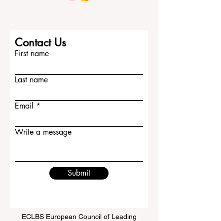
的核心是“人”。学生需要学习如何接待客
人、回答问题、处理小型投诉、与同事合
作、保持礼貌、管理压力，并在不同文化
背景下进行清晰沟通。这些能力很难只靠
课堂学习获得，必须通过日常交流、项目
Contact Us
实践、志愿活动、实习经历或合法的兼职
First name
工作逐步培养。拉脱维亚的优势在于，它
既有欧
Last name
Email
Write a message
Submit