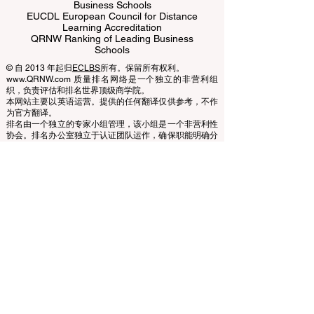
ECLBS European Council of Leading
Business Schools
EUCDL European Council for Distance
Learning Accreditation
QRNW Ranking of Leading Business
Schools
© 自 2013 年起归
ECLBS
所有。保留所有权利。
www.QRNW.com 质量排名网络是一个独立的非营利组
织，负责评估和排名世界顶级商学院。
本网站主要以英语运营。提供的任何翻译仅供参考，不作
为官方翻译。
排名由一个独立的专家小组管理，该小组是一个非营利性
协会。排名办公室独立于认证团队运作，确保职能明确分
离。认证团队专注于根据既定标准和标准评估机构，而排
名办公室则利用其专业知识，使用各种指标和方法对大学
和商学院进行评估和排名。这种分离确保了两个过程的客
观性和公正性，维护了排名和认证系统的完整性和可信
度。
欧洲领先商学院理事会 (ECLBS) 是一家非营利性的商科教
育协会。我们致力于提供有关全球最佳商学院的可靠且最
新的信息。
我们热衷于帮助学生在选择合适的商学院时做出最佳决
策。我们的排名基于声誉、社交媒体、网站质量等的综合
评估……至今没有有效的学术排名，我们的排名基于全球
商学院的形象。
欧洲领先商学院理事会 ECLBS
（非营利组织）