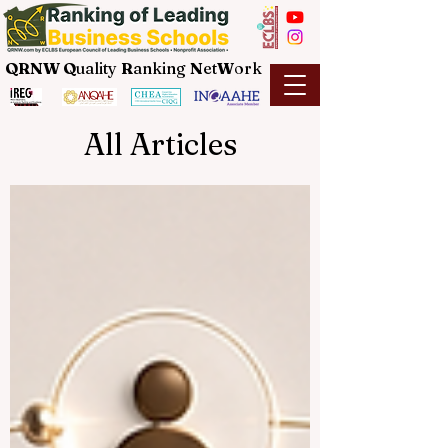
QRNW Q
uality
R
anking
N
et
W
ork
All Articles