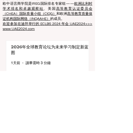
电话：003712040 5511
协会注册编号：40008215839
协会成立日期：2013年10月11日
欧中语言商学院是IREG国际排名专家组——
欧洲比利时
学术排名和卓越观察站
、美国
高等教育认证委员会
（CHEA）国际质量小组（CIQG）
和欧洲
高等教育质量保
证机构国际网络（INQAAHE）
的成员。
欢迎参加在迪拜举行的 ECLBS 2024 年会 UAE2024>>>
www.UAE2024.com
2026年全球教育论坛为未来学习制定新蓝
图
1天前
讀畢需時 3 分鐘
数字创新与战略合作伙伴关系提升全球教育
标准
7月25日
讀畢需時 3 分鐘