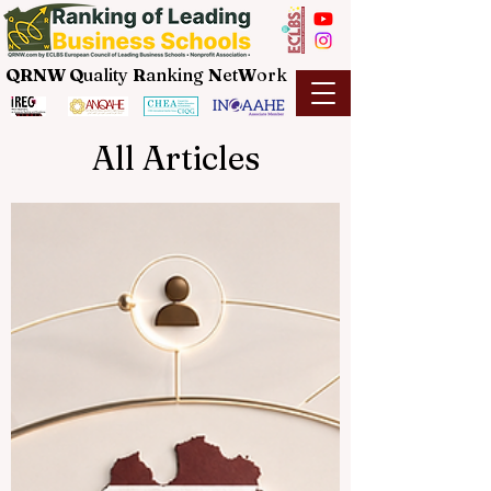
QRNW Q
uality
R
anking
N
et
W
ork
All Articles