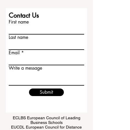
人、回答问题、处理小型投诉、与同事合
作、保持礼貌、管理压力，并在不同文化
背景下进行清晰沟通。这些能力很难只靠
课堂学习获得，必须通过日常交流、项目
Contact Us
实践、志愿活动、实习经历或合法的兼职
First name
工作逐步培养。拉脱维亚的优势在于，它
既有欧
Last name
Email
Write a message
Submit