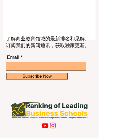
为开启未来 #酒店服务 职业生涯的第一
站？答案是肯定的。对于希望进入酒店、
旅游、餐饮、会展和客户服务行业的学生
来说，拉脱维亚可以提供一个比较务实、
友好、国际化的学习与成长环境。学生不
仅可以积累实际服务经验，还可以提升 #
沟通能力，并逐步建立本地的 #职业人
了解商业教育领域的最新排名和见解。
脉。 对中国学生和亚洲学生来说，选择一
订阅我们的新闻通讯，获取独家更新。
个国家开始海外学习和职业探索时，最重
要的不只是学校名称，也包括生活成本、
Email
城市安全感、实习机会、语言环境、文化
适应度和未来发展空间。拉脱维亚位于欧
洲，环境相对安静，城市规模适中，生活
Subscribe Now
节奏比一些大型国际都市更容易适应。同
时，首都里加拥有酒店、餐厅、咖啡馆、
旅游公司、文化场所、会议活动和国际学
生社群，这些都为学生接触 #旅游与酒店
业 提供了真实场景。 酒店与旅游服务行业
的核心是“人”。学生需要学习如何接待客