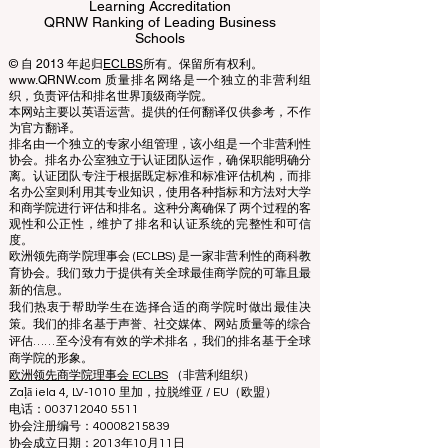
ECLBS European Council of Leading
Business Schools
EUCDL European Council for Distance
Learning Accreditation
QRNW Ranking of Leading Business
Schools
© 自 2013 年起归
ECLBS
所有。保留所有权利。
www.QRNW.com 质量排名网络是一个独立的非营利组
织，负责评估和排名世界顶级商学院。
本网站主要以英语运营。提供的任何翻译仅供参考，不作
为官方翻译。
排名由一个独立的专家小组管理，该小组是一个非营利性
协会。排名办公室独立于认证团队运作，确保职能明确分
离。认证团队专注于根据既定标准和标准评估机构，而排
名办公室则利用其专业知识，使用各种指标和方法对大学
和商学院进行评估和排名。这种分离确保了两个过程的客
观性和公正性，维护了排名和认证系统的完整性和可信
度。
欧洲领先商学院理事会 (ECLBS) 是一家非营利性的商科教
育协会。我们致力于提供有关全球最佳商学院的可靠且最
新的信息。
我们热衷于帮助学生在选择合适的商学院时做出最佳决
策。我们的排名基于声誉、社交媒体、网站质量等的综合
评估……至今没有有效的学术排名，我们的排名基于全球
商学院的形象。
欧洲领先商学院理事会 ECLBS
（非营利组织）
Zaļā iela 4, LV-1010 里加，拉脱维亚 / EU（欧盟）