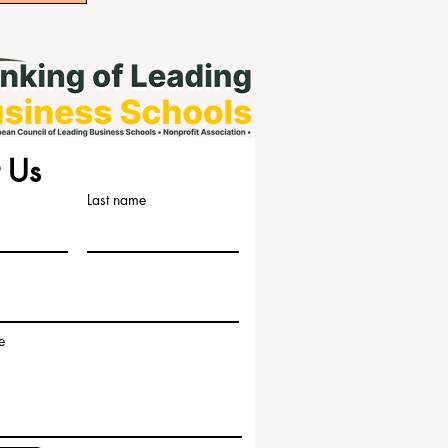
 Us
Last name
e