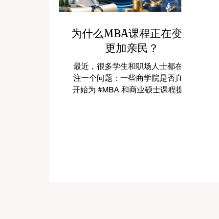
为什么MBA课程正在变得
更加亲民？
最近，很多学生和职场人士都在关
注一个问题：一些商学院是否真的
开始为 #MBA 和商业硕士课程提供
大幅学费优惠？答案是肯定的。这
一趋势并不代表MBA价值下降，而
是说明全球 #商业教育 正在进入一
个更加灵活、务实和以学生为中心
的新阶段。 过去，MBA常常被视为
职业晋升、管理能力提升和国际化
发展的重要路径。但与此同时，高
昂学费也让不少优秀学生望而却
步。现在，一些大学开始通过学费
减免、奖学金和更灵活的学习模
式，让更多人能够接触到高质量的