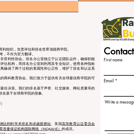
Contact
立的非营利组织，负责评估和排名世界顶级商学院。
考，不作为官方翻译。
个非营利性协会。排名办公室独立于认证团队运作，确保职能
First name
准评估机构，而排名办公室则利用其专业知识，使用各种指标
分离确保了两个过程的客观性和公正性，维护了排名和认证系
营利性的商科教育协会。我们致力于提供有关全球最佳商学院的可
Email
出最佳决策。我们的排名基于声誉、社交媒体、网站质量等的
排名基于全球商学院的形象。
Write a messag
盟）
洲比利时学术排名和卓越观察站
、美国
高等教育认证委员会
育质量保证机构国际网络（INQAAHE）
的成员。