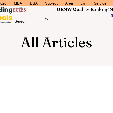
2026
MBA
DBA
Subject
Area
List
Service
QRNW Q
uality
R
anking
All Articles