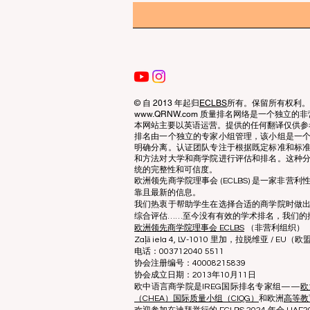
© 自 2013 年起归
ECLBS
所有。保留所有权利。
www.QRNW.com 质量排名网络是一个独
本网站主要以英语运营。提供的任何翻译仅供参
排名由一个独立的专家小组管理，该小组是一
明确分离。认证团队专注于根据既定标准和标
和方法对大学和商学院进行评估和排名。这种
统的完整性和可信度。
欧洲领先商学院理事会 (ECLBS) 是一家非
靠且最新的信息。
我们热衷于帮助学生在选择合适的商学院时做
综合评估……至今没有有效的学术排名，我们的
欧洲领先商学院理事会 ECLBS
（非营利组织）
Zaļā iela 4, LV-1010 里加，拉脱维亚 / EU（欧
电话：003712040 5511
协会注册编号：40008215839
协会成立日期：2013年10月11日
欧中语言商学院是IREG国际排名专家组——
欧
（CHEA）国际质量小组（CIQG）
和欧洲
高等教