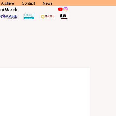
Archive
Contact
News
N
et
W
ork