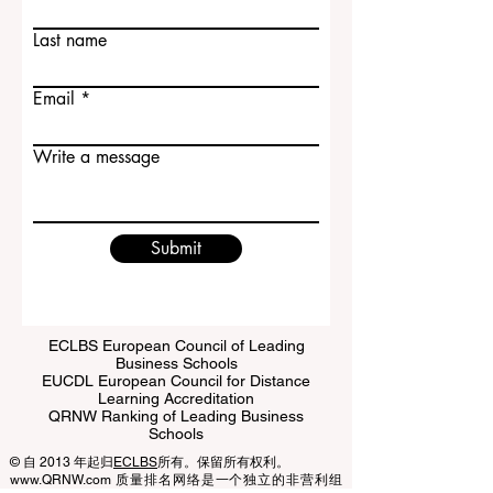
Contact Us
者、需要灵活学习方式的人、来自不同地
First name
区的学生，以及需要更多学习支持的群
体。...
Last name
Email
Write a message
Submit
ECLBS European Council of Leading
Business Schools
EUCDL European Council for Distance
Learning Accreditation
QRNW Ranking of Leading Business
Schools