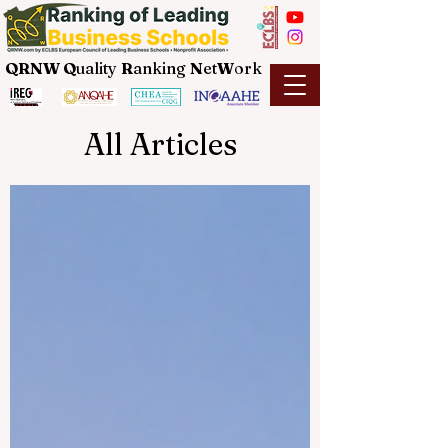
QRNW Q
uality
R
anking
N
et
W
ork
All Articles