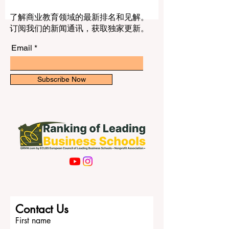
的教育体系，让每一位学习者都能够真正
获得成长机会。 这条消息的核心意义非常
清楚。 #包容性教育 并不只是让学生进入
了解商业教育领域的最新排名和见解。
学校、学院或大学。真正的包容性教育，
订阅我们的新闻通讯，获取独家更新。
是让每一位学生都能够被看见、被尊重、
被支持，并且拥有参与学习、完成学业、
Email
发展能力和走向未来的真实机会。 虽然联
合国教科文组织此次特别强调的是面向残
障人士的包容性教育，但它所传递的信息
Subscribe Now
远远不止于此。它提醒全球教育系统：教
育质量不能只看课堂、证书、排名、课程
数量或校园规模，更要看教育是否能够帮
助不同背景、不同能力、不同条件的学习
者真正成功。 对于中国读者来说，这一主
题具有很强的现实意义。今天的教育已经
不只是知识传授，更是人才发展、社会进
步、科技创新和共同发展的基础。一个真
正现代化的教育体系，应该能够支持不同
类型的学生，包括年轻学生、在职学习