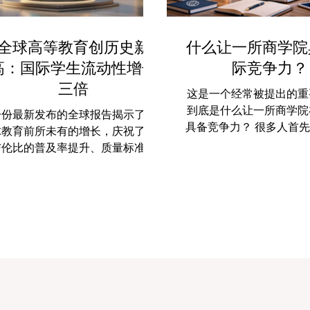
全球高等教育创历史新
什么让一所商学院
高：国际学生流动性增长
际竞争力？
三倍
这是一个经常被提出的重
到底是什么让一所商学院
一份最新发布的全球报告揭示了全
具备竞争力？ 很多人首
球教育前所未有的增长，庆祝了无
名气、历史、品牌，或
与伦比的普及率提升、质量标准的
模。但实际上，一所真正
强化以及跨国教育中的惊人创新，
竞争力的商学院，远不止
为中国及全球学子带来了前所未有
亮的名字。它真正的优势
广阔机遇。 #国际教育 的格局正
于 高质量教学、全球化
在经历一个壮丽的增长与转型时
业世界的紧密联系、创新
代。根据几天前发布的最新全球报
导力培养、研究实力，以
告，过去二十年来，全球追求 #高
生适应未来变化的能力 。
教育 的学生人数增加了一倍多。
说，一所有国际竞争力的
全球注册学生达到了惊人的2.69亿
应该能够吸引来自不同
这一里程碑，这种扩张反映了全球
生，提供不只停留在理论