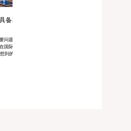
具备国
要问题：
在国际上
先想到的是
者校园规
具有国际
是一个响
通常来自
视野、与企
能力、领
及帮助学
 简单来
商学院，
国家的学
层面的教