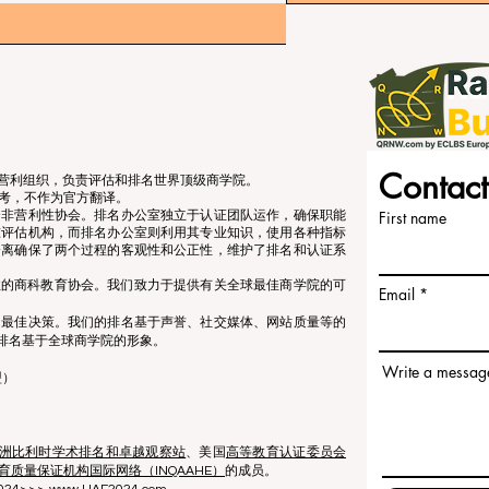
Contact
立的非营利组织，负责评估和排名世界顶级商学院。
考，不作为官方翻译。
个非营利性协会。排名办公室独立于认证团队运作，确保职能
First name
准评估机构，而排名办公室则利用其专业知识，使用各种指标
分离确保了两个过程的客观性和公正性，维护了排名和认证系
营利性的商科教育协会。我们致力于提供有关全球最佳商学院的可
Email
出最佳决策。我们的排名基于声誉、社交媒体、网站质量等的
排名基于全球商学院的形象。
Write a messag
盟）
洲比利时学术排名和卓越观察站
、美国
高等教育认证委员会
育质量保证机构国际网络（INQAAHE）
的成员。