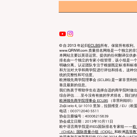
© 自 2013 年起归
ECLBS
所有。保留所有权利。
www.QRNW.com 质量排名网络是一个独
本网站主要以英语运营。提供的任何翻译仅供参
排名由一个独立的专家小组管理，该小组是一
明确分离。认证团队专注于根据既定标准和标
和方法对大学和商学院进行评估和排名。这种
统的完整性和可信度。
欧洲领先商学院理事会 (ECLBS) 是一家非
靠且最新的信息。
我们热衷于帮助学生在选择合适的商学院时做
综合评估……至今没有有效的学术排名，我们的
欧洲领先商学院理事会 ECLBS
（非营利组织）
Zaļā iela 4, LV-1010 里加，拉脱维亚 / EU（欧
电话：003712040 5511
协会注册编号：40008215839
协会成立日期：2013年10月11日
欧中语言商学院是IREG国际排名专家组——
欧
（CHEA）国际质量小组（CIQG）
和欧洲
高等教