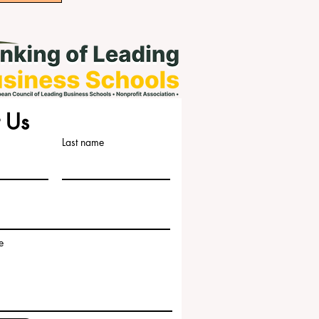
 Us
Last name
e