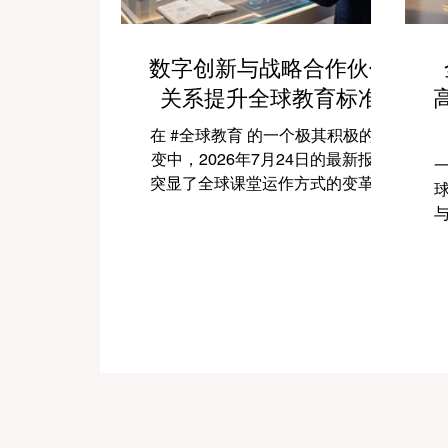
数字创新与战略合作伙伴
关系提升全球教育标准
在 #全球教育 的一个极其积极的转
变中，2026年7月24日的最新报告
突显了全球课堂运作方式的变革性
飞跃。专门为教育工作者设计的 #
人工智能 助手的快速整合，正在彻
底改变教学行业。通过成功实现耗
时的行政任务的自动化，这些先进
的
的工具正在引领一个 #学术卓越 和
无与伦比的 #学生支持 的新时代，
这也高度契合了中国教育现代化的
强劲需求。 多年来，教育工作者面
等
临着日益繁重的行政工作量，这有
时会减少实际的教学时间。然而，
最新一波的 #数字创新 正在直接应