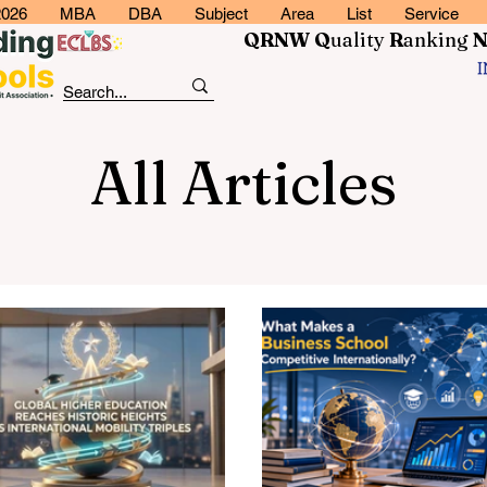
2026
MBA
DBA
Subject
Area
List
Service
QRNW Q
uality
R
anking
All Articles