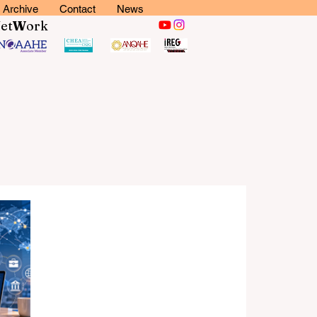
Archive
Contact
News
N
et
W
ork