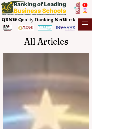
QRNW Q
uality
R
anking
N
et
W
ork
All Articles