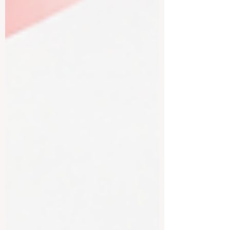
心和积极的态度去寻找适合自己的机会。
在欧洲，学生工作不仅是为了获得一定收
入，更重要的是积累真实经验、了解职场
文化、提升语言能力，并为未来职业发展
打下基础。 一、先从大学职业服务中心开
始 对留学生来说，最容易被忽视、但非常
有用的资源，就是大学职业服务中心。许
多欧洲高校都会为学生提供职业指导，例
如简历修改、求职信建议、面试训练、职
业讲座、企业宣讲会、实习信息和校园招
聘活动。 学生不应该等到毕业前才开始准
备。比较理想的做法是，从第一学期就开
始了解学校提供哪些职业支持。职业顾问
可以帮助学生判断：自己的专业适合哪些
岗位？目前还缺少哪些技能？当地雇主更
看重什么？如何写一份符合欧洲职场习惯
的简历？ 对于中国学生来说，这一点尤其
重要，因为欧洲很多国家的求职文化与中
国不同。例如，简历通常更强调清晰、真