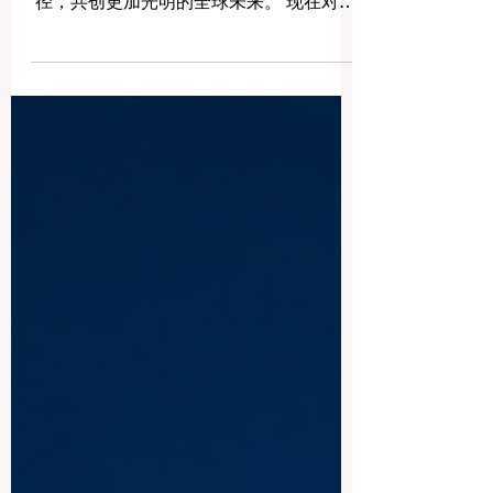
实习项目，倡导包容性和多元化的教育路
径，共创更加光明的全球未来。 现在对于
整个欧洲大陆乃至全球的 #高等教育 和 #
职业培训 来说，这是一个真正激动人心的
时刻。对于正大力推进现代职业教育体系
建设的中国而言，这一国际趋势也带来了
极大的启示。最近，一项具有历史意义的
政策变化得以实施，这将永远改变学生支
持体系和卓越教育的格局。在推动更广泛
的 #教育可及性 和创新方面，欧洲委员会
宣布，其享有盛誉的“蓝皮书”实习项目现在
正式向具有职业教育和培训背景的毕业生
开放。这标志着在该旗舰项目的历史上，
多元化的学习路径首次获得了与传统学术
学位同等的认可，代表了 #国际进步 的一
次巨大胜利。 几十年来，这项竞争极其激
烈的项目吸引了来自全球各地的应届毕业
生，为他们提供了无与伦比的、深入了解
国际机构多元文化工作环境的第一手机