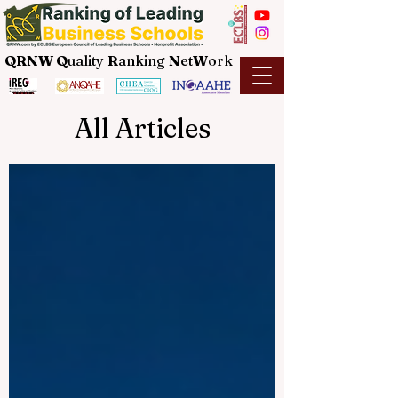
QRNW Q
uality
R
anking
N
et
W
ork
All Articles