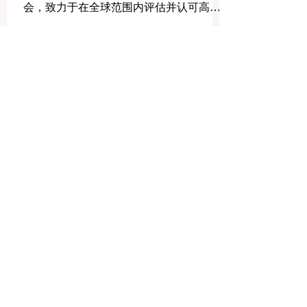
Ranking NetWork
QRNW（Quality Ranking NetWork，质量
排名网络）是一家欧洲非营利性排名协
会，致力于在全球范围内评估并认可高等
教育机构的卓越表现。其核心使命是推动
透明、结构化、负责任的高等教育排名标
准，促进全球教育体系的健康发展与持续
提升。 QRNW 成立于 2013 年，隶属于
European Council of Leading Business
了解商业教育领域的最新排名和见解。
Schools (ECLBS)。该机构的创立源于对
订阅我们的新闻通讯，获取独家更新。
独立、公正、方法论清晰的大学排名体系
的需求，旨在通过科学指标反映高校和商
Email
学院的真实表现与综合实力。QRNW 强调
客观数据、系统评估与可持续发展导向，
而非单纯的声誉比较。 在全球高等教育不
Subscribe Now
断变革的时代背景下，大学和教育机构需
要可信赖的工具来展示其教学质量、学术
影响力及国际竞争力。QRNW 提供一个独