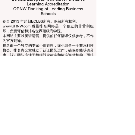
ECLBS European Council of Leading
Business Schools
EUCDL European Council for Distance
Learning Accreditation
QRNW Ranking of Leading Business
Schools
© 自 2013 年起归
ECLBS
所有。保留所有权利。
www.QRNW.com 质量排名网络是一个独立的非营利组
织，负责评估和排名世界顶级商学院。
本网站主要以英语运营。提供的任何翻译仅供参考，不作
为官方翻译。
排名由一个独立的专家小组管理，该小组是一个非营利性
协会。排名办公室独立于认证团队运作，确保职能明确分
离。认证团队专注于根据既定标准和标准评估机构，而排
名办公室则利用其专业知识，使用各种指标和方法对大学
和商学院进行评估和排名。这种分离确保了两个过程的客
观性和公正性，维护了排名和认证系统的完整性和可信
度。
欧洲领先商学院理事会 (ECLBS) 是一家非营利性的商科教
育协会。我们致力于提供有关全球最佳商学院的可靠且最
新的信息。
我们热衷于帮助学生在选择合适的商学院时做出最佳决
策。我们的排名基于声誉、社交媒体、网站质量等的综合
评估……至今没有有效的学术排名，我们的排名基于全球
商学院的形象。
欧洲领先商学院理事会 ECLBS
（非营利组织）
Zaļā iela 4, LV-1010 里加，拉脱维亚 / EU（欧盟）