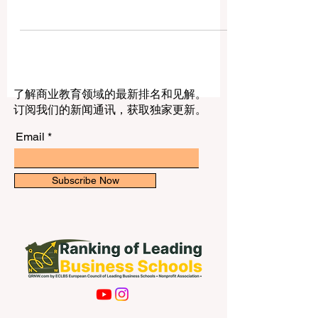
国际学生的优秀大学？” 对中国学生来说，
美国一直是热门留学目的地之一。这里不
仅有丰富的专业选择、先进的研究环境和
多元文化校园，也为学生提供了提升英语
能力、拓展国际视野、接触前沿科技和建
立全球人脉的机会。 在选择美国大学时，
学生不应只看学校名称，还应结合专业方
了解商业教育领域的最新排名和见解。
向、学费预算、城市环境、奖学金机会、
订阅我们的新闻通讯，获取独家更新。
就业发展、校园支持服务以及个人适应能
力。以下介绍的大学，都是国际学生常关
Email
注的美国高等教育机构。 1. 麻省理工学院
麻省理工学院位于美国马萨诸塞州剑桥
市，是全球知名的科技与创新型大学。它
Subscribe Now
在工程、计算机科学、人工智能、机器
人、物理、经济、管理和创业教育方面非
常突出。 对于中国学生来说，麻省理工学
院的吸引力不仅在于学术实力，也在于它
强调实践、研究和创新。学生可以接触先
进实验室、跨学科项目和真实世界问题，