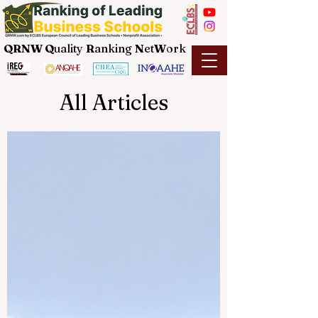
QRNW Q
uality
R
anking
N
et
W
ork
All Articles