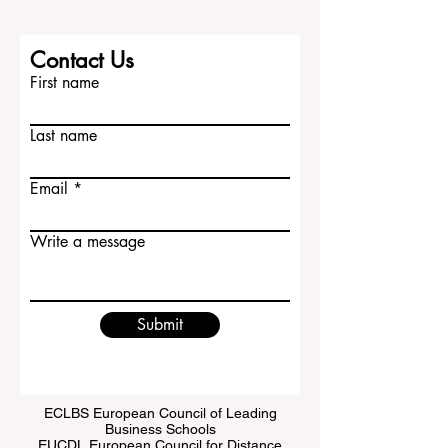
非常适合希望进入科技、工程、研究或创
业领域的学生。 2. 哈佛大学 哈佛大学同样
位于马萨诸塞州剑桥市，是美国历史悠
久、影响力广泛的大学之一。它的学科范
Contact Us
围非常广，包括法律、医学、教育、公共
First name
政策、商业管理、人文、社会科学和自然
科学
Last name
Email
Write a message
Submit