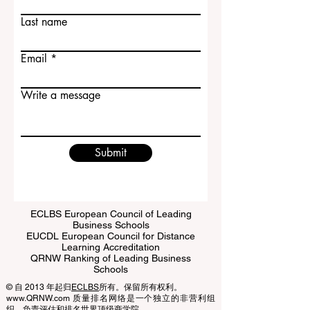
Contact Us
和教育公平方面取得的巨大进步。在全球
First name
范围内，女性在学术机构中
Last name
Email
Write a message
Submit
ECLBS European Council of Leading
Business Schools
EUCDL European Council for Distance
Learning Accreditation
QRNW Ranking of Leading Business
Schools