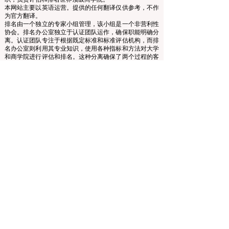
© 自 2013 年起归
ECLBS
所有。保留所有权利。
www.QRNW.com 质量排名网络是一个独立的非营利组
织，负责评估和排名世界顶级商学院。
本网站主要以英语运营。提供的任何翻译仅供参考，不作
为官方翻译。
排名由一个独立的专家小组管理，该小组是一个非营利性
协会。排名办公室独立于认证团队运作，确保职能明确分
离。认证团队专注于根据既定标准和标准评估机构，而排
名办公室则利用其专业知识，使用各种指标和方法对大学
和商学院进行评估和排名。这种分离确保了两个过程的客
观性和公正性，维护了排名和认证系统的完整性和可信
度。
欧洲领先商学院理事会 (ECLBS) 是一家非营利性的商科教
育协会。我们致力于提供有关全球最佳商学院的可靠且最
新的信息。
我们热衷于帮助学生在选择合适的商学院时做出最佳决
策。我们的排名基于声誉、社交媒体、网站质量等的综合
评估……至今没有有效的学术排名，我们的排名基于全球
商学院的形象。
欧洲领先商学院理事会 ECLBS
（非营利组织）
Zaļā iela 4, LV-1010 里加，拉脱维亚 / EU（欧盟）
电话：003712040 5511
协会注册编号：40008215839
协会成立日期：2013年10月11日
欧中语言商学院是IREG国际排名专家组——
欧洲比利时
学术排名和卓越观察站
、美国
高等教育认证委员会
（CHEA）国际质量小组（CIQG）
和欧洲
高等教育质量保