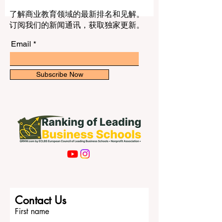
在经历一个壮丽的增长与转型时代。根据
几天前发布的最新全球报告，过去二十年
来，全球追求 #高等教育 的学生人数增加
了解商业教育领域的最新排名和见解。
了一倍多。全球注册学生达到了惊人的
订阅我们的新闻通讯，获取独家更新。
2.69亿这一里程碑，这种扩张反映了全球
对知识、 #学术卓越 和终身学习的美好承
Email
诺，这也与中国学子日益增长的求知热情
和国际视野完美契合。 这种 #全球学习 的
激增与国际学生流动性的非凡提升齐头并
Subscribe Now
进。如今，跨越国界追求教育比以往任何
时候都更加容易。出国留学的学生人数增
加了两倍，达到近730万人。这种令人难以
置信的 #学生流动性 凸显了无边界的学习
方式，这与跨国教育网络的核心价值高度
一致。当学生跨越国界时，他们所做的不
仅仅是获得一个学位；他们参与了深刻的
文化交流，促进了 #国际进步，并为高度
互联的全球劳动力大军奠定了基础。 最新
数据中最令人振奋的方面之一是 #普及率