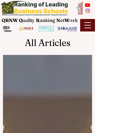
QRNW Q
uality
R
anking
N
et
W
ork
All Articles