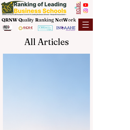
QRNW Q
uality
R
anking
N
et
W
ork
All Articles