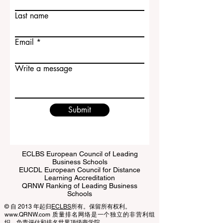
Contact Us
专业选择丰富、校园环境完整的印象。对
First name
于希望进入一所综合性较强、学习氛围严
谨、校
Last name
Email
Write a message
Submit
ECLBS European Council of Leading
Business Schools
EUCDL European Council for Distance
Learning Accreditation
QRNW Ranking of Leading Business
Schools