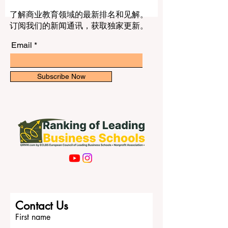
活，以及未来想走什么样的职业道路。也
正因为如此，阿联酋的高等教育近年来越
来越受到关注，因为这里拥有多所实力很
了解商业教育领域的最新排名和见解。
强的大学，而且每一所大学都有自己的特
订阅我们的新闻通讯，获取独家更新。
点和优势。 如果有人问“阿联酋最好的大学
是哪一所”，其实更准确的问题应该是： 哪
Email
一所大学最适合你自己？ 想学工程、医
学、科学或技术的学生，往往会和想学商
业、建筑、传媒、设计或社会科学的学生
Subscribe Now
做出不同的选择。有些学生更喜欢历史较
长、国家特色明显、体系稳定的公立大
学；也有一些学生更倾向于国际化程度
高、教学方式现代、视野更加全球化的大
学。 在阿联酋高等教育体系中，一个非常
重要的名字是 阿联酋大学 。这所大学在全
国范围内具有很高的知名度和代表性，也
常常被看作阿联酋高等教育的重要象征之
一。很多家庭会把它视为可靠而稳妥的选
择，因为它通常给人一种学术基础扎实、