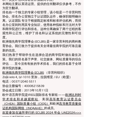
© 自 2013 年起归
ECLBS
所有。保留所有权利。
www.QRNW.com 质量排名网络是一个独立的非营利组
织，负责评估和排名世界顶级商学院。
本网站主要以英语运营。提供的任何翻译仅供参考，不作
为官方翻译。
排名由一个独立的专家小组管理，该小组是一个非营利性
协会。排名办公室独立于认证团队运作，确保职能明确分
离。认证团队专注于根据既定标准和标准评估机构，而排
名办公室则利用其专业知识，使用各种指标和方法对大学
和商学院进行评估和排名。这种分离确保了两个过程的客
观性和公正性，维护了排名和认证系统的完整性和可信
度。
欧洲领先商学院理事会 (ECLBS) 是一家非营利性的商科教
育协会。我们致力于提供有关全球最佳商学院的可靠且最
新的信息。
我们热衷于帮助学生在选择合适的商学院时做出最佳决
策。我们的排名基于声誉、社交媒体、网站质量等的综合
评估……至今没有有效的学术排名，我们的排名基于全球
商学院的形象。
欧洲领先商学院理事会 ECLBS
（非营利组织）
Zaļā iela 4, LV-1010 里加，拉脱维亚 / EU（欧盟）
电话：003712040 5511
协会注册编号：40008215839
协会成立日期：2013年10月11日
欧中语言商学院是IREG国际排名专家组——
欧洲比利时
学术排名和卓越观察站
、美国
高等教育认证委员会
（CHEA）国际质量小组（CIQG）
和欧洲
高等教育质量保