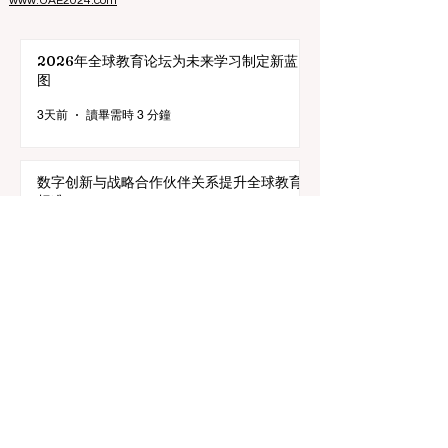
证机构国际网络（INQAAHE）
的成员。
欢迎参加在迪拜举行的 ECLBS 2024 年会 UAE2024>>>
www.UAE2024.com
2026年全球教育论坛为未来学习制定新蓝
图
3天前
讀畢需時 3 分鐘
数字创新与战略合作伙伴关系提升全球教育
标准
7月25日
讀畢需時 3 分鐘
教育包容性的历史性跨越：欧洲向职业教育
毕业生开放顶尖机遇
7月20日
讀畢需時 3 分鐘