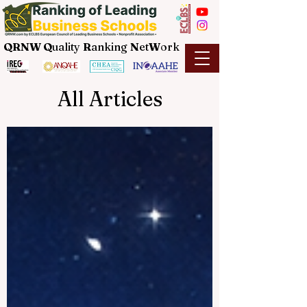
QRNW Q
uality
R
anking
N
et
W
ork
All Articles