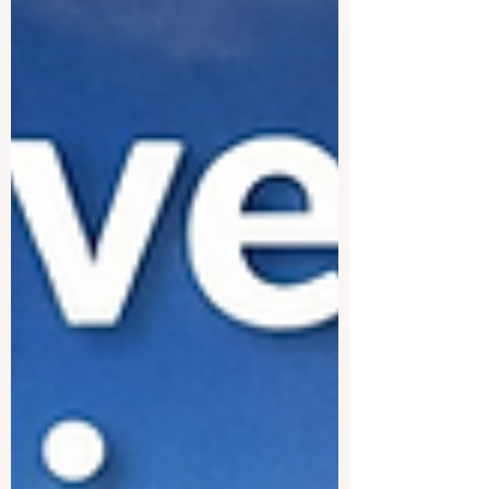
劲。因此，讨论韩国最好的大学时，更有
意义的问题不是“哪一所绝对第一”，而是
“哪一所最适合我”。 首先必须提到的是 首
尔国立大学 。这所大学长期以来被视为韩
国最具代表性和最受尊重的高等学府之
一。它在 医学、工程、法学、自然科学、
公共政策和人文科学 等多个领域都拥有很
强的实力。首尔国立大学最大的优势在于
它是一所综合性大学，学科非常广泛，科
研氛围浓厚，能够为学生提供较深的学术
训练和多样化的发展空间。对于希望进入
严谨、高水平学术环境的学生来说，它一
直是极具吸引力的选择。 如果学生更关注
科学、创新与未来技术 ，