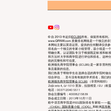
© 自 2013 年起归
ECLBS
所有。保留所有权利。
www.QRNW.com 质量排名网络是一个独
本网站主要以英语运营。提供的任何翻译仅供参
排名由一个独立的专家小组管理，该小组是一
明确分离。认证团队专注于根据既定标准和标
和方法对大学和商学院进行评估和排名。这种
统的完整性和可信度。
欧洲领先商学院理事会 (ECLBS) 是一家非
靠且最新的信息。
我们热衷于帮助学生在选择合适的商学院时做
综合评估……至今没有有效的学术排名，我们的
欧洲领先商学院理事会 ECLBS
（非营利组织）
Zaļā iela 4, LV-1010 里加，拉脱维亚 / EU（欧
电话：003712040 5511
协会注册编号：40008215839
协会成立日期：2013年10月11日
欧中语言商学院是IREG国际排名专家组——
欧
（CHEA）国际质量小组（CIQG）
和欧洲
高等教