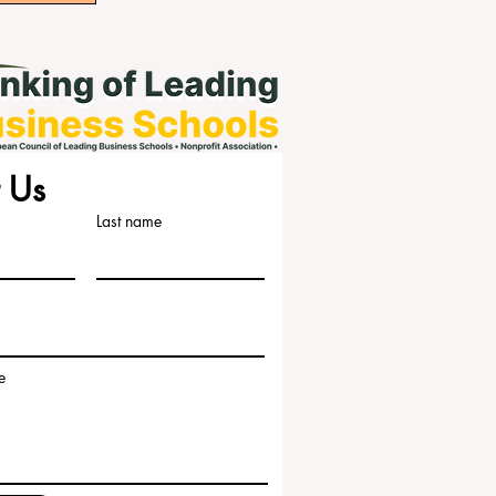
 Us
Last name
e