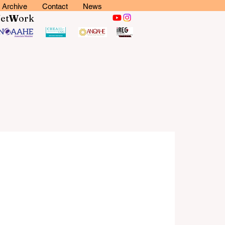
Archive
Contact
News
N
et
W
ork