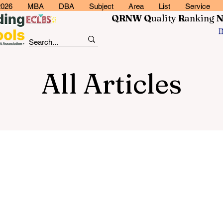
2026
MBA
DBA
Subject
Area
List
Service
QRNW Q
uality
R
anking
All Articles