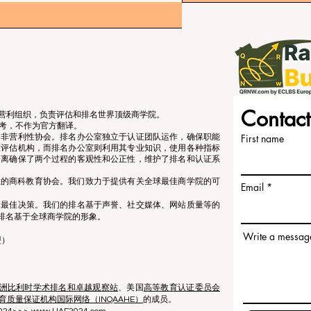
Contact
立的非营利组织，负责评估和排名世界顶级商学院。
考，不作为官方翻译。
个非营利性协会。排名办公室独立于认证团队运作，确保职能
First name
准评估机构，而排名办公室则利用其专业知识，使用各种指标
分离确保了两个过程的客观性和公正性，维护了排名和认证系
营利性的商科教育协会。我们致力于提供有关全球最佳商学院的可
Email
出最佳决策。我们的排名基于声誉、社交媒体、网站质量等的
排名基于全球商学院的形象。
Write a messag
盟）
洲比利时学术排名和卓越观察站
、美国
高等教育认证委员会
育质量保证机构国际网络（INQAAHE）
的成员。