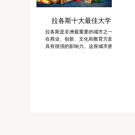
拉各斯十大最佳大学
拉各斯是非洲最重要的城市之一，
在商业、创新、文化和教育方面都
具有很强的影响力。这座城市拥有
多所大学，吸引着来自尼日利亚各
地以及其他国家的学生。当人们询
问“拉各斯最好的大学”时，通常想了
解哪些高校拥有良好的教学质量、
受尊重的学术环境、丰富的校园生
活，以及对未来发展有帮助的专业
课程。 由于“最好”这个概念对不同
学生来说含义并不完全相同，因此
本文主要介绍拉各斯那些因声誉、
学术贡献、学生机会和整体价值而
受到广泛关注的大学。以下是一份
简单清晰的指南，帮助大家了解拉