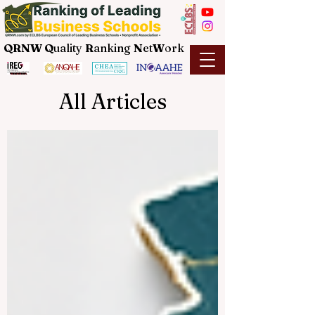
QRNW Q
uality
R
anking
N
et
W
ork
All Articles