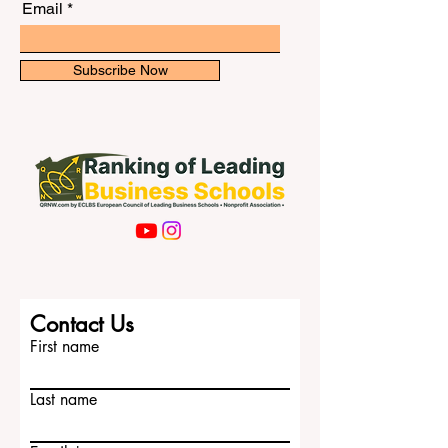
免、奖学金和更灵活的学习模式，让更多
Email
人能够接触到高质量的商业教育。对中国
学生和亚洲职场人士来说，这一点尤其重
要，因为许多人希望在不放弃工作和家庭
Subscribe Now
责任的情况下继续深造。 一个重要例子是
#普渡大学。该校的米奇·丹尼尔斯商学院
降低了线上MBA课程的费用。对于在职人
士来说， #线上MBA 的优势非常明显：学
生可以继续工作，同时学习管理、战略、
金融和领导力等知识。这种模式非常符合
现代职场需求，也适合希望控制学习成
本、提升职业竞争力的学生。 另一个值得
关注的例子是 #加州大学尔湾分校。该校
保罗·梅拉吉商学院降低了灵活MBA和高级
Contact Us
管理人员MBA课程的费用。这些课程主要
First name
面向已经有工作经验的专
Last name