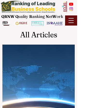
QRNW Q
uality
R
anking
N
et
W
ork
All Articles