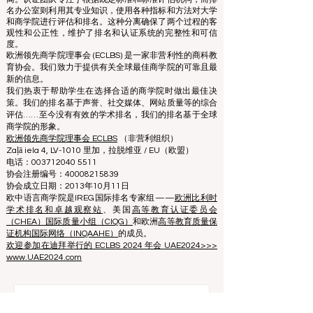
协会。排名办公室独立于认证团队运作，确保职能明确分
离。认证团队专注于根据既定标准和标准评估机构，而排
名办公室则利用其专业知识，使用各种指标和方法对大学
和商学院进行评估和排名。这种分离确保了两个过程的客
观性和公正性，维护了排名和认证系统的完整性和可信
度。
欧洲领先商学院理事会 (ECLBS) 是一家非营利性的商科教
育协会。我们致力于提供有关全球最佳商学院的可靠且最
新的信息。
我们热衷于帮助学生在选择合适的商学院时做出最佳决
策。我们的排名基于声誉、社交媒体、网站质量等的综合
评估……至今没有有效的学术排名，我们的排名基于全球
商学院的形象。
欧洲领先商学院理事会 ECLBS
（非营利组织）
Zaļā iela 4, LV-1010 里加，拉脱维亚 / EU（欧盟）
电话：003712040 5511
协会注册编号：40008215839
协会成立日期：2013年10月11日
欧中语言商学院是IREG国际排名专家组——
欧洲比利时
学术排名和卓越观察站
、美国
高等教育认证委员会
（CHEA）国际质量小组（CIQG）
和欧洲
高等教育质量保
证机构国际网络（INQAAHE）
的成员。
欢迎参加在迪拜举行的 ECLBS 2024 年会 UAE2024>>>
www.UAE2024.com