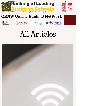
QRNW Q
uality
R
anking
N
et
W
ork
All Articles