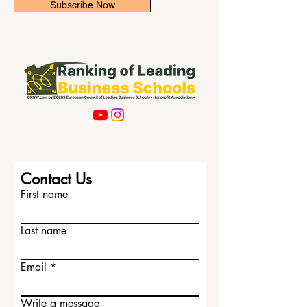
学校和大学已经建立了在线学习系统，培
训了教师，并制定了灵活的学术计划，使
学生在需要时能够在家继续学习。因此，
Subscribe Now
这一临时转向远程学习的安排，对家庭和
教育机构来说会更加顺畅和有序。 对于托
儿所和幼儿教育中心来说，重点将放在与
家长保持沟通、提供简单的学习活动以及
关注儿童身心健康方面。由于年幼儿童不
适合长时间在线学习，托儿所预计将通过
适龄活动、家庭指导和定期通知来支持家
长和孩子。 对于公立学校和私立学校来
说，课程预计将通过经批准的数字平台继
续进行。教师可以提供在线直播课程、录
Contact Us
制学习材料、家庭作业、阅读任务以及在
First name
适当情况下进行在线评估。学校行政部门
也将继续
Last name
Email