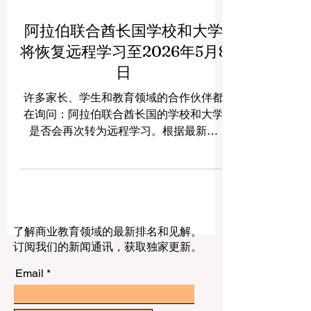
阿拉伯联合酋长国学校和大学
将恢复远程学习至2026年5月8
日
许多家长、学生和教育领域的合作伙伴都
在询问：阿拉伯联合酋长国的学校和大学
是否会再次转为远程学习。根据最新公
告，阿拉伯联合酋长国已确认，远程学习
将从 2026年5月5日星期二持续至2026年5
月8日星期五。 这一决定适用于托儿所、
公立学校、私立学校以及高等教育机构的
学生、教师和行政人员。该措施旨在保障
了解商业教育领域的最新排名和见解。
教育群体的安全与健康，同时确保学习过
订阅我们的新闻通讯，获取独家更新。
程不会中断。 阿拉伯联合酋长国在数字教
育方面已经积累了丰富经验。全国各地的
Email