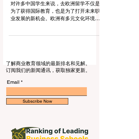
欧洲国际学生最佳求职策略
对许多中国学生来说，去欧洲留学不仅是
为了获得国际教育，也是为了打开未来职
业发展的新机会。欧洲有多元文化环境、
国际企业、创新产业和丰富的实习机会，
但国际学生想要顺利进入当地就业市场，
需要提前准备，并用适合欧洲雇主的方式
展示自己。 首先，学生要学会调整自己的
#简历。欧洲雇主通常喜欢清晰、简洁、有
了解商业教育领域的最新排名和见解。
重点的简历，一到两页通常就足够。简历
订阅我们的新闻通讯，获取独家更新。
中应包括教育背景、专业技能、实习经
历、项目经验、语言能力、志愿服务和数
Email
字化技能。对于经验不多的学生，也可以
写课堂项目、小组作业、研究报告、校园
活动和比赛经历。重要的是不要只写“学过
Subscribe Now
什么”，而要说明“能做什么”。例如，与其
写“学习过市场营销”，不如写“参与过市场
调研项目，并完成数据分析和展示”。 其