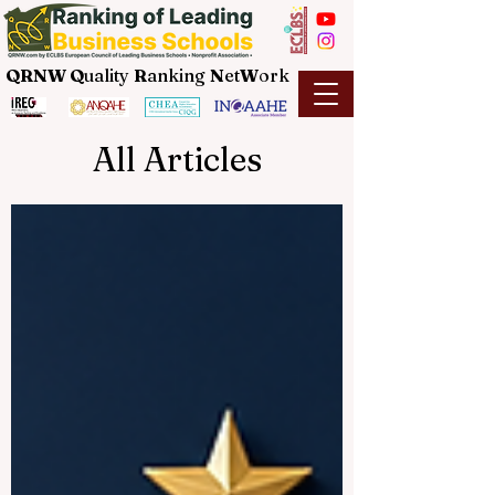
QRNW Q
uality
R
anking
N
et
W
ork
All Articles