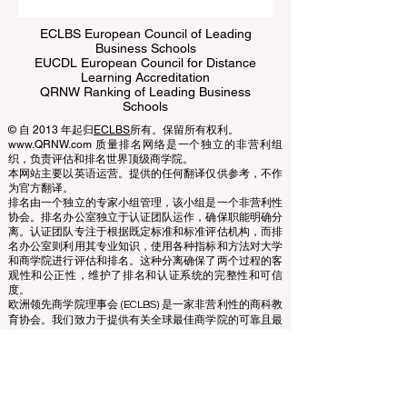
ECLBS European Council of Leading
Business Schools
EUCDL European Council for Distance
Learning Accreditation
QRNW Ranking of Leading Business
Schools
© 自 2013 年起归
ECLBS
所有。保留所有权利。
www.QRNW.com 质量排名网络是一个独立的非营利组
织，负责评估和排名世界顶级商学院。
本网站主要以英语运营。提供的任何翻译仅供参考，不作
为官方翻译。
排名由一个独立的专家小组管理，该小组是一个非营利性
协会。排名办公室独立于认证团队运作，确保职能明确分
离。认证团队专注于根据既定标准和标准评估机构，而排
名办公室则利用其专业知识，使用各种指标和方法对大学
和商学院进行评估和排名。这种分离确保了两个过程的客
观性和公正性，维护了排名和认证系统的完整性和可信
度。
欧洲领先商学院理事会 (ECLBS) 是一家非营利性的商科教
育协会。我们致力于提供有关全球最佳商学院的可靠且最
新的信息。
我们热衷于帮助学生在选择合适的商学院时做出最佳决
策。我们的排名基于声誉、社交媒体、网站质量等的综合