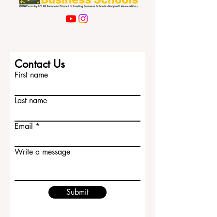
次，#求职信 也非常重要。很多学生用同
一封求职信申请所有岗位，这样容易显得
不够认真。更好的方式是根据不同公司和
岗位进行修改，说明自己为什么适合这个
职位、能带来什么价值，以及自己的国际
背景如何帮助团队。中国学生可以突出自
己的 #跨文化沟通、学习能力、责任感和
Contact Us
适应能力，这些都是欧洲企业重视的优
First name
势。 了解当地 #职场文化...
Last name
Email
Write a message
Submit