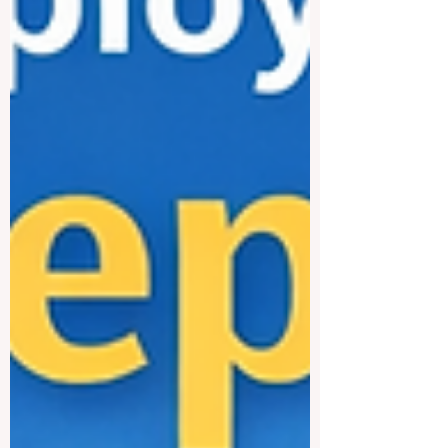
环境。 以下内容将以简单清晰的方式，为
公众介绍巴林几所值得关注的大学，帮助
学生和家庭更好地了解不同大学的特点。
巴林大学 巴林大学是巴林最重要的公立高
等教育机构之一，也是许多本地学生优先
考虑的大学。它提供广泛的学科选择，包
括商业管理、工程、信息技术、科学、教
育、法律、人文与社会科学等。 巴林大学
适合希望进入大型综合性大学学习的学
生。这里的优势在于学科覆盖面广、学生
群体多元、校园经验较完整，并且与国家
发展和劳动力市场联系紧密。对于希望在
巴林本地建立职