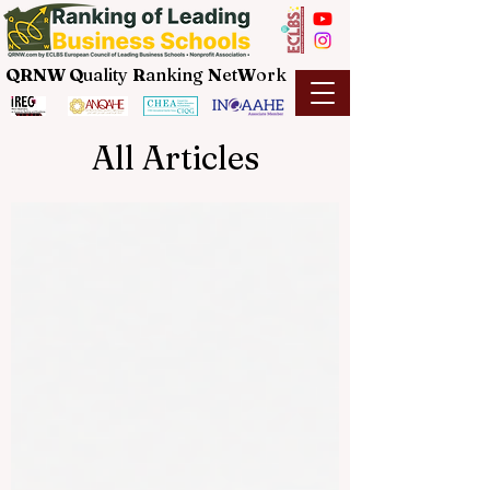
QRNW Q
uality
R
anking
N
et
W
ork
All Articles