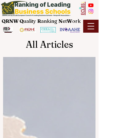
QRNW Q
uality
R
anking
N
et
W
ork
All Articles