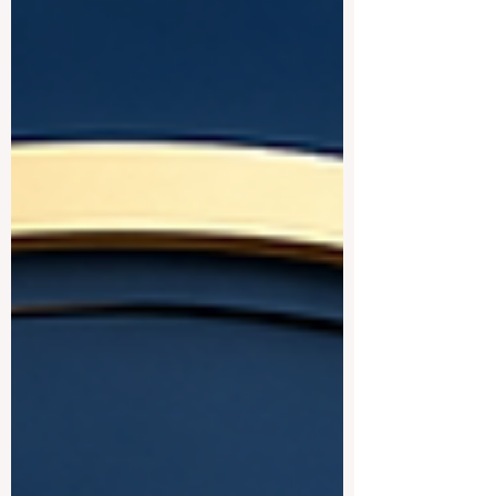
活、和什么样的人一起学习、毕业后能进
入怎样的职业圈子，以及这段学习经历能
否真正帮助自己走向更好的未来。 因此，
#商学院排名 对 #国际学生 来说，是一个
很有用的参考工具。排名不能替学生做决
定，也不应该成为唯一标准，但它可以帮
助学生更清楚地比较不同学校的 #学术质
量 、 #就业能力 、 #国际视野 和长期价
值。 对很多中国学生和亚洲学生来说，最
关心的问题往往是：这所学校毕业以后，
对找工作有没有帮助？这所学校的名字在
国际上是否有认可度？课程是否实用？校
友资源是否强？这些问题都很现实，也很
重要。好的 #商科教育 不只是课堂里的知
识，还包括职业服务、企业联系、实习机
会、校友网络、跨文化沟通能力，以及毕
业后的发展平台。 排名的第一个作用，是
帮助学生了解一所学校的 #就业价值。优
秀的商学院通常与企业、金融机构、咨询