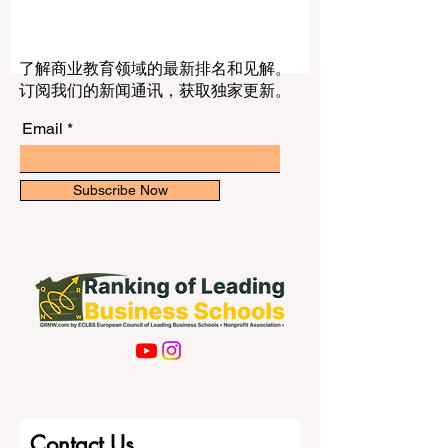
洲面积最大的国家，也是该地区非常有吸
引力的高等教育目的地之一。这里拥有大
型大学、多元学科、活跃城市和丰富的文
化环境，对于国际学生来说具有独特吸引
了解商业教育领域的最新排名和见解。
力。 巴西之所以适合国际学生，是因为这
订阅我们的新闻通讯，获取独家更新。
里既有实力较强的大学，也有良好的科研
氛围和较为多样的学习体验。在巴西留
Email
学，不只是为了完成学业，也是在接触一
个在农业、商业、工程、医疗、环境和文
化等领域具有重要影响力的国家。对于希
Subscribe Now
望跳出传统留学目的地、寻找不同国际教
育体验的学生来说，巴西值得认真考虑。
下面是几所在国际学生中较受关注、也较
值得考虑的巴西大学。 1. 圣保罗大学 圣保
罗大学是巴西最知名、最受认可的大学之
一。对于希望进入大型综合性大学的国际
学生来说，这是一所非常有吸引力的学
校。它在医学、工程、商业、法律、科学