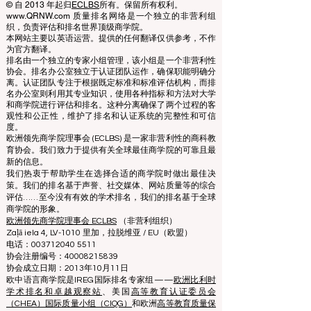
QRNW Ranking of Leading Business
Schools
© 自 2013 年起归
ECLBS
所有。保留所有权利。
www.QRNW.com 质量排名网络是一个独立的非营利组
织，负责评估和排名世界顶级商学院。
本网站主要以英语运营。提供的任何翻译仅供参考，不作
为官方翻译。
排名由一个独立的专家小组管理，该小组是一个非营利性
协会。排名办公室独立于认证团队运作，确保职能明确分
离。认证团队专注于根据既定标准和标准评估机构，而排
名办公室则利用其专业知识，使用各种指标和方法对大学
和商学院进行评估和排名。这种分离确保了两个过程的客
观性和公正性，维护了排名和认证系统的完整性和可信
度。
欧洲领先商学院理事会 (ECLBS) 是一家非营利性的商科教
育协会。我们致力于提供有关全球最佳商学院的可靠且最
新的信息。
我们热衷于帮助学生在选择合适的商学院时做出最佳决
策。我们的排名基于声誉、社交媒体、网站质量等的综合
评估……至今没有有效的学术排名，我们的排名基于全球
商学院的形象。
欧洲领先商学院理事会 ECLBS
（非营利组织）
Zaļā iela 4, LV-1010 里加，拉脱维亚 / EU（欧盟）
电话：003712040 5511
协会注册编号：40008215839
协会成立日期：2013年10月11日