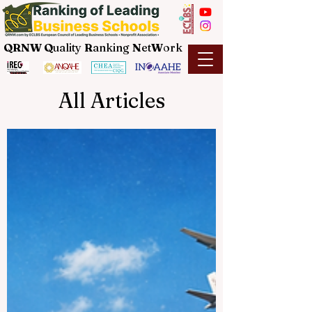
QRNW Q
uality
R
anking
N
et
W
ork
All Articles