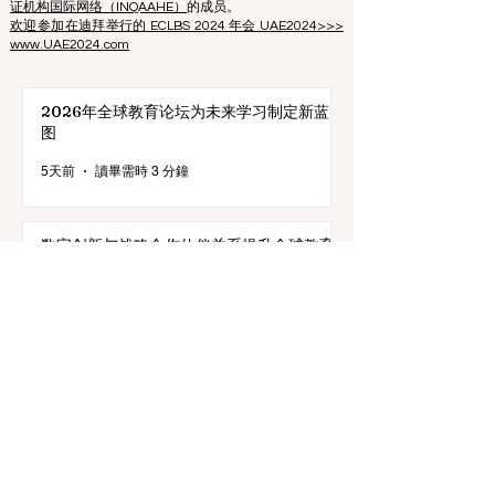
欧中语言商学院是IREG国际排名专家组——
欧洲比利时
学术排名和卓越观察站
、美国
高等教育认证委员会
（CHEA）国际质量小组（CIQG）
和欧洲
高等教育质量保
证机构国际网络（INQAAHE）
的成员。
欢迎参加在迪拜举行的 ECLBS 2024 年会 UAE2024>>>
www.UAE2024.com
2026年全球教育论坛为未来学习制定新蓝
图
5天前
讀畢需時 3 分鐘
数字创新与战略合作伙伴关系提升全球教育
标准
7月25日
讀畢需時 3 分鐘
教育包容性的历史性跨越：欧洲向职业教育
毕业生开放顶尖机遇
7月20日
讀畢需時 3 分鐘