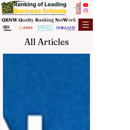
QRNW Q
uality
R
anking
N
et
W
ork
All Articles