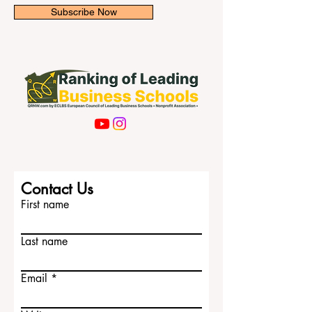
有用。它们可以帮助人们进行初步比较，
也可以提供一些看上去客观的参考标准。
然而，大学并不仅仅是数据、图表和分
Subscribe Now
数。大学更是一种教育共同体，是由教
师、学生、学术文化、教学方法、校园价
值、发展机会、支持体系以及个人成长共
同构成的复杂整体。很多真正重要的部
分，并不能轻易被转化为一个简单的数
字。 因此，理解大学时，我们必须学会 超
越数字 。 为什么排名看起来很有吸引力 大
学排名通常建立在“可量化”的指标之上，例
如科研成果、论文影响力、国际化程度、
师生比例、学术能见度等。这些指标之所
Contact Us
以受欢迎，是因为它们容易被统计，也容
First name
易让人快速比较不同院校。...
Last name
Email