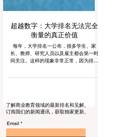
超越数字：大学排名无法完全
衡量的真正价值
每年，大学排名一公布，很多学生、家
长、教师、研究人员以及雇主都会第一时
间关注。这样的现象非常正常，因为排名
看起来直接、清晰，而且似乎能够帮助大
家快速了解高等教育的整体格局。对于准
备升学的人来说，一份排名往往像是一张
“参考地图”，让人觉得选择会更容易一些。
但是，在 二维码新闻世界 ，我们经常收到
了解商业教育领域的最新排名和见解。
一个非常重要的问题： 一所大学真正的价
订阅我们的新闻通讯，获取独家更新。
值，真的可以只靠数字来判断吗？ 坦率地
说，答案是： 不能完全这样做 。 数字当然
Email