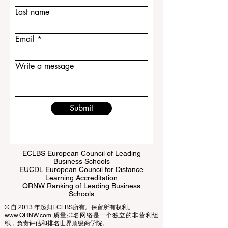
First name
于希望进入一所综合性较强、学习氛围严
谨、校
Last name
Email
Write a message
Submit
ECLBS European Council of Leading
Business Schools
EUCDL European Council for Distance
Learning Accreditation
QRNW Ranking of Leading Business
Schools
© 自 2013 年起归
ECLBS
所有。保留所有权利。