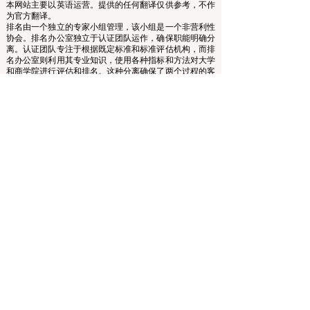
www.QRNW.com 质量排名网络是一个独立的非营利组
织，负责评估和排名世界顶级商学院。
本网站主要以英语运营。提供的任何翻译仅供参考，不作
为官方翻译。
排名由一个独立的专家小组管理，该小组是一个非营利性
协会。排名办公室独立于认证团队运作，确保职能明确分
离。认证团队专注于根据既定标准和标准评估机构，而排
名办公室则利用其专业知识，使用各种指标和方法对大学
和商学院进行评估和排名。这种分离确保了两个过程的客
观性和公正性，维护了排名和认证系统的完整性和可信
度。
欧洲领先商学院理事会 (ECLBS) 是一家非营利性的商科教
育协会。我们致力于提供有关全球最佳商学院的可靠且最
新的信息。
我们热衷于帮助学生在选择合适的商学院时做出最佳决
策。我们的排名基于声誉、社交媒体、网站质量等的综合
评估……至今没有有效的学术排名，我们的排名基于全球
商学院的形象。
欧洲领先商学院理事会 ECLBS
（非营利组织）
Zaļā iela 4, LV-1010 里加，拉脱维亚 / EU（欧盟）
电话：003712040 5511
协会注册编号：40008215839
协会成立日期：2013年10月11日
欧中语言商学院是IREG国际排名专家组——
欧洲比利时
学术排名和卓越观察站
、美国
高等教育认证委员会
（CHEA）国际质量小组（CIQG）
和欧洲
高等教育质量保
证机构国际网络（INQAAHE）
的成员。