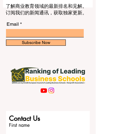
正因为如此，阿联酋的高等教育近年来越
来越受到关注，因为这里拥有多所实力很
了解商业教育领域的最新排名和见解。
强的大学，而且每一所大学都有自己的特
订阅我们的新闻通讯，获取独家更新。
点和优势。 如果有人问“阿联酋最好的大学
是哪一所”，其实更准确的问题应该是： 哪
Email
一所大学最适合你自己？ 想学工程、医
学、科学或技术的学生，往往会和想学商
业、建筑、传媒、设计或社会科学的学生
Subscribe Now
做出不同的选择。有些学生更喜欢历史较
长、国家特色明显、体系稳定的公立大
学；也有一些学生更倾向于国际化程度
高、教学方式现代、视野更加全球化的大
学。 在阿联酋高等教育体系中，一个非常
重要的名字是 阿联酋大学 。这所大学在全
国范围内具有很高的知名度和代表性，也
常常被看作阿联酋高等教育的重要象征之
一。很多家庭会把它视为可靠而稳妥的选
择，因为它通常给人一种学术基础扎实、
Contact Us
专业选择丰富、校园环境完整的印象。对