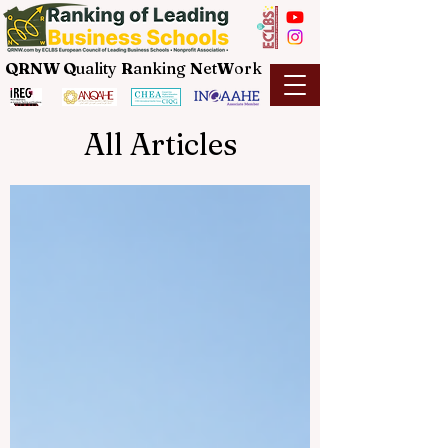
QRNW Q
uality
R
anking
N
et
W
ork
All Articles