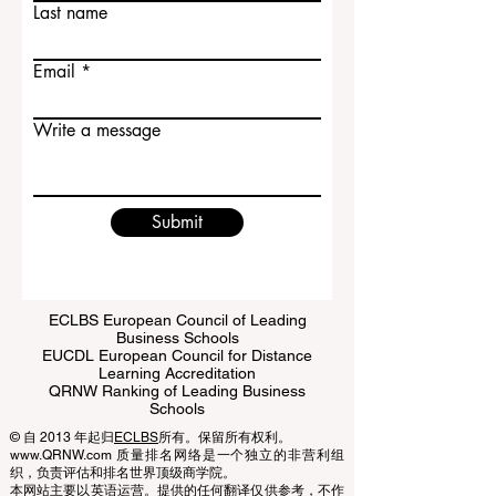
心，也是近年来发展速度很快的城市。...
Last name
Email
Write a message
Submit
ECLBS European Council of Leading
Business Schools
EUCDL European Council for Distance
Learning Accreditation
QRNW Ranking of Leading Business
Schools
© 自 2013 年起归
ECLBS
所有。保留所有权利。