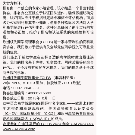
www.QRNW.com 质量排名网络是一个独立的非营利组
织，负责评估和排名世界顶级商学院。
本网站主要以英语运营。提供的任何翻译仅供参考，不作
为官方翻译。
排名由一个独立的专家小组管理，该小组是一个非营利性
协会。排名办公室独立于认证团队运作，确保职能明确分
离。认证团队专注于根据既定标准和标准评估机构，而排
名办公室则利用其专业知识，使用各种指标和方法对大学
和商学院进行评估和排名。这种分离确保了两个过程的客
观性和公正性，维护了排名和认证系统的完整性和可信
度。
欧洲领先商学院理事会 (ECLBS) 是一家非营利性的商科教
育协会。我们致力于提供有关全球最佳商学院的可靠且最
新的信息。
我们热衷于帮助学生在选择合适的商学院时做出最佳决
策。我们的排名基于声誉、社交媒体、网站质量等的综合
评估……至今没有有效的学术排名，我们的排名基于全球
商学院的形象。
欧洲领先商学院理事会 ECLBS
（非营利组织）
Zaļā iela 4, LV-1010 里加，拉脱维亚 / EU（欧盟）
电话：003712040 5511
协会注册编号：40008215839
协会成立日期：2013年10月11日
欧中语言商学院是IREG国际排名专家组——
欧洲比利时
学术排名和卓越观察站
、美国
高等教育认证委员会
（CHEA）国际质量小组（CIQG）
和欧洲
高等教育质量保
证机构国际网络（INQAAHE）
的成员。