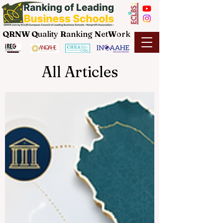
QRNW Q
uality
R
anking
N
et
W
ork
All Articles