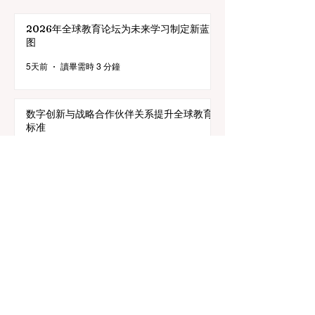
欢迎参加在迪拜举行的 ECLBS 2024 年会 UAE2024>>>
www.UAE2024.com
2026年全球教育论坛为未来学习制定新蓝
图
5天前
讀畢需時 3 分鐘
数字创新与战略合作伙伴关系提升全球教育
标准
7月25日
讀畢需時 3 分鐘
教育包容性的历史性跨越：欧洲向职业教育
毕业生开放顶尖机遇
7月20日
讀畢需時 3 分鐘
欧洲教育实现历史性跨越：EDL-Ready项