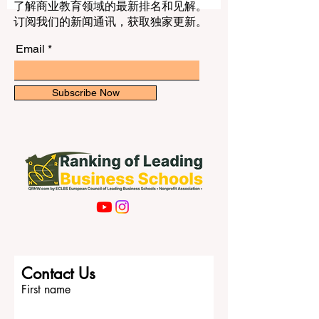
游和国际商务。 因此，一个很实际的问题
了解商业教育领域的最新排名和见解。
出现了：海湾合作委员会国家有哪些优秀
订阅我们的新闻通讯，获取独家更新。
大学？ 这个问题没有唯一答案。因为“最
好”的大学，不一定是对每个人都最合适的
Email
大学。对想学医学的学生来说，重点是医
院资源、临床训练和健康科学学院；对想
学工程或人工智能的学生来说，重点是实
Subscribe Now
验室、研究中心和产业合作；对想学商
业、传媒、设计或国际关系的学生来说，
城市环境、语言环境和就业机会也非常重
要。 本文不做正式排名，也不引用任何排
名机构名称，而是从公共教育角度，介绍
海湾地区一些受关注、具有代表性的大
学，帮助中国学生和家长更好地理解这个
快速发展的留学区域。 1. 沙特阿拉伯：国
王沙特大学 国王沙特大学位于沙特首都利
雅得，是沙特阿拉伯重要的公立大学之
Contact Us
一。利雅得是沙特的政治、经济和行政中
First name