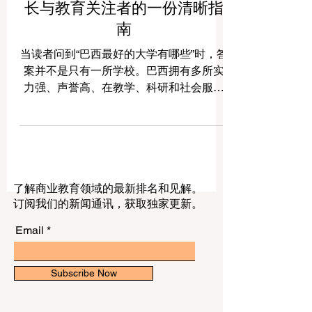
巴西最好的大学：给学生、家
长与教育关注者的一份清晰指
南
当读者问到“巴西最好的大学有哪些”时，答
案并不是只有一所学校。巴西拥有多所实
力强、声誉高、在教学、科研和社会服务
方面都表现出色的大学。巴西不仅是南美
洲面积最大、人口最多的国家之一，同时
也是该地区高等教育最有影响力的国家之
一。因此，越来越多来自中国和其他国家
的读者，也开始关注巴西大学的整体水平
了解商业教育领域的最新排名和见解。
与特色。 巴西的高等教育体系非常有特
订阅我们的新闻通讯，获取独家更新。
点。这里既有学术实力很强的公立大学，
也有办学传统明确、特色鲜明的私立大
Email
学。更重要的是，巴西的优秀大学并不集
中在一个城市，而是分布在圣保罗、里约
热内卢、贝洛奥里藏特、阿雷格里港、弗
Subscribe Now