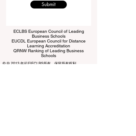
Submit
ECLBS European Council of Leading
Business Schools
EUCDL European Council for Distance
Learning Accreditation
QRNW Ranking of Leading Business
Schools
© 自 2013 年起归
ECLBS
所有。保留所有权利。
www.QRNW.com 质量排名网络是一个独立的非营利组
织，负责评估和排名世界顶级商学院。
本网站主要以英语运营。提供的任何翻译仅供参考，不作
为官方翻译。
排名由一个独立的专家小组管理，该小组是一个非营利性
协会。排名办公室独立于认证团队运作，确保职能明确分
离。认证团队专注于根据既定标准和标准评估机构，而排
名办公室则利用其专业知识，使用各种指标和方法对大学
和商学院进行评估和排名。这种分离确保了两个过程的客
观性和公正性，维护了排名和认证系统的完整性和可信
度。