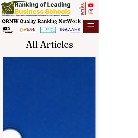
QRNW Q
uality
R
anking
N
et
W
ork
All Articles