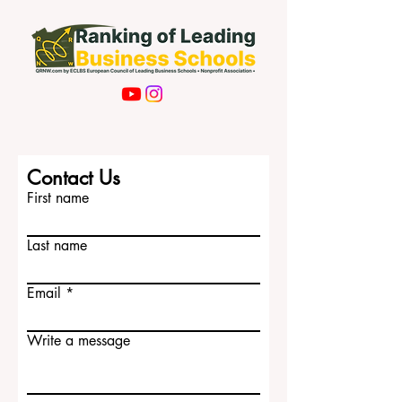
洛里亚诺波利斯等多个重要城市。这意味
着，选择巴西大学时，不仅要看学校的名
气，还要看专业方向、学术环境、城市特
点以及未来发展目标。 简单来说，巴西最
好的大学通常都具备几个共同特点：教学
质量高、科研活跃、教授团队经验丰富、
校园学术氛围浓厚，并且能够对社会产生
积极影响。有些大学在医学和工程方面表
现突出，有些在法律、管理、农业、艺
术、社会科学或科技领域更具优势。正是
Contact Us
这种丰富的多样性，让巴西高等教育更加
First name
值得关注。 圣保罗大学 圣保罗大学 通常被
视为巴西最著名、
Last name
Email
Write a message