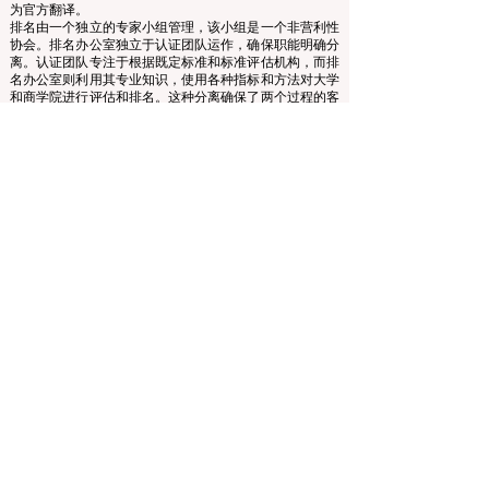
www.QRNW.com 质量排名网络是一个独立的非营利组
织，负责评估和排名世界顶级商学院。
本网站主要以英语运营。提供的任何翻译仅供参考，不作
为官方翻译。
排名由一个独立的专家小组管理，该小组是一个非营利性
协会。排名办公室独立于认证团队运作，确保职能明确分
离。认证团队专注于根据既定标准和标准评估机构，而排
名办公室则利用其专业知识，使用各种指标和方法对大学
和商学院进行评估和排名。这种分离确保了两个过程的客
观性和公正性，维护了排名和认证系统的完整性和可信
度。
欧洲领先商学院理事会 (ECLBS) 是一家非营利性的商科教
育协会。我们致力于提供有关全球最佳商学院的可靠且最
新的信息。
我们热衷于帮助学生在选择合适的商学院时做出最佳决
策。我们的排名基于声誉、社交媒体、网站质量等的综合
评估……至今没有有效的学术排名，我们的排名基于全球
商学院的形象。
欧洲领先商学院理事会 ECLBS
（非营利组织）
Zaļā iela 4, LV-1010 里加，拉脱维亚 / EU（欧盟）
电话：003712040 5511
协会注册编号：40008215839
协会成立日期：2013年10月11日
欧中语言商学院是IREG国际排名专家组——
欧洲比利时
学术排名和卓越观察站
、美国
高等教育认证委员会
（CHEA）国际质量小组（CIQG）
和欧洲
高等教育质量保
证机构国际网络（INQAAHE）
的成员。