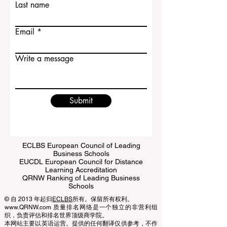
较踏实的感觉。它的大学体系通常让人感
受到一种秩序感和学术上的
Last name
Email
Write a message
Submit
ECLBS European Council of Leading
Business Schools
EUCDL European Council for Distance
Learning Accreditation
QRNW Ranking of Leading Business
Schools
© 自 2013 年起归
ECLBS
所有。保留所有权利。