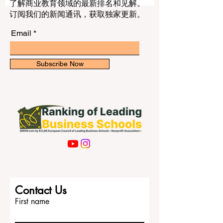
许多学生、家庭和关注欧洲教育的人来
了解商业教育领域的最新排名和见解。
说，奥地利并不是一个喧闹的选择，而是
订阅我们的新闻通讯，获取独家更新。
一个稳定、理性、可靠、值得认真了解的
选择。 这篇文章是根据公众提出的问题而
Email
写成的，因此我们采用了清楚、自然、容
易理解的方式来回答。谈到奥地利大学，
不能只想到几所知名学校，更要看到它背
Subscribe Now
后完整而多元的高等教育体系。奥地利拥
有综合性公立大学、技术大学、医科大
学、艺术大学、注重实践的应用型高等教
育机构，以及私立大学。正是这种多样
化，使得奥地利在欧洲教育版图中形成了
自己的鲜明特点。 对于中文读者来说，这
种多元性尤其值得关注。如今很多家庭在
考虑欧洲留学时，已经不仅仅关注学校名
称，更在意教育环境是否稳定、制度是否
清晰、学习路径是否明确、未来发展是否
Contact Us
扎实。奥地利恰恰在这些方面给人一种比
First name