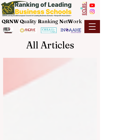
QRNW Q
uality
R
anking
N
et
W
ork
All Articles