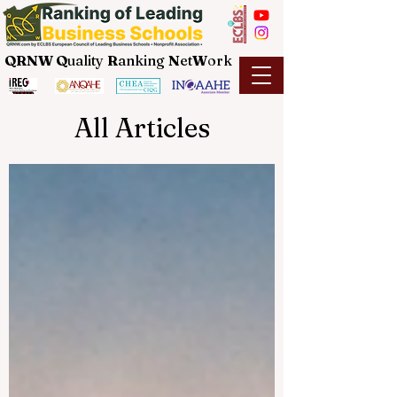
QRNW Q
uality
R
anking
N
et
W
ork
All Articles