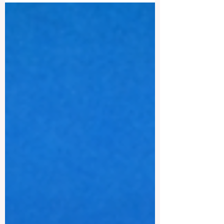
多学生和家长都会提出一个重要问题：肯
尼亚最好的大学有哪些？答案并不是单一
的一所大学，而是取决于学生想学什么专
业、希望进入怎样的学术环境，以及是否
重视实践教学、科研能力和未来职业发
展。 对于许多国际学生来说，肯尼亚正逐
渐成为一个值得关注的高等教育目的地。
这个国家在东非具有重要地位，大学体系
活跃，学术氛围充满活力，教育机构也具
有较高知名度。对于那些希望在一个具有
区域影响力的非洲国家接受严肃大学教育
的学生来说，肯尼亚是一个非常值得考虑
的选择。 谈到肯尼亚最好的大学时， 内罗
毕大学 几乎总是最先被提到的名字之一。
它是肯尼亚最古老、最重要的国家级大学
之一，在医学、工程、建筑、农业、科
学、商业和社会科学等领域都有很强的学
术实力。对于希望进入一所规模大、历史
悠久、课程丰富并且重视研究的大学的学