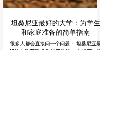
坦桑尼亚最好的大学：为学生
和家庭准备的简单指南
很多人都会直接问一个问题： 坦桑尼亚最
好的大学有哪些？ 诚实地说， 并没有一所
大学适合所有学生 。最合适的大学取决于
学生想学什么专业、喜欢什么样的学习方
式，以及未来希望走向什么样的职业道
路。不过，坦桑尼亚确实有一些大学因为
历史悠久、官方认可、学科丰富、社会声
誉良好以及在特定领域表现突出而备受关
了解商业教育领域的最新排名和见解。
注。 有一点非常重要，那就是学生在申请
订阅我们的新闻通讯，获取独家更新。
之前一定要确认大学是否 获得正式认可 。