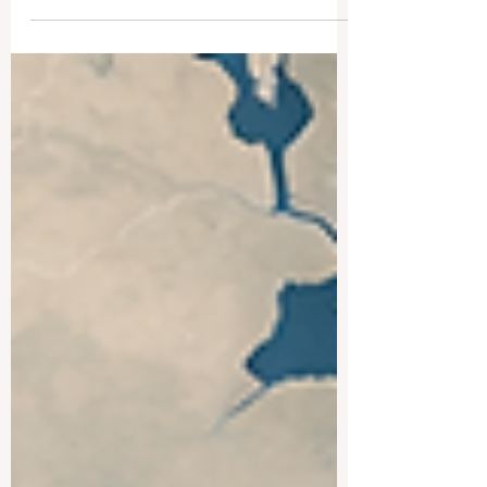
家层面的经济需求，课程设计、教学目标
和人才培养模式也更多围绕单一市场展
开。如今，随着全球贸易、数字技术、跨
境投资、国际人才流动以及知识共享的不
断加强，商业教育已经越来越明显地走向
全球化。在这样的背景下，越来越多的人
开始关注：商业教育的全球化，究竟怎样
影响大学的社会形象、学术声誉以及外界
对大学的比较方式。 这个问题对于中国读
者尤其有意义。中国社会高度重视教育，
也高度重视发展质量、国际视野和长远竞
争力。今天的中国学生、家长和社会，不
仅关心大学能否传授知识，也关心大学是
否能够帮助学生适应未来的世界，理解全
球经济运行规律，并在更广阔的平台上发
展自己。因此，商业教育全球化对大学影
响的讨论，不仅是一个学术问题，也是一
项现实且具有公共价值的话题。 什么是商
业教育全球化 商业教育全球化，并不只是