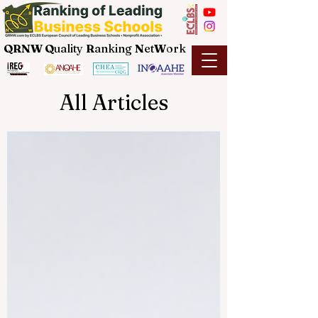
QRNW Q
uality
R
anking
N
et
W
ork
All Articles