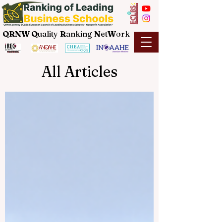
QRNW Q
uality
R
anking
N
et
W
ork
All Articles