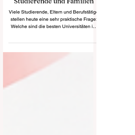
verständlicher Leitfaden für
Studierende und Familien
Viele Studierende, Eltern und Berufstätige
stellen heute eine sehr praktische Frage:
Welche sind die besten Universitäten im
Golf-Kooperationsrat? Diese Frage ist
verständlich. Die Wahl einer Universität ist
eine wichtige Entscheidung, die nicht nur
das Studium betrifft, sondern auch die
persönliche Entwicklung, berufliche
Chancen, internationale Kontakte und
langfristige Zukunftspläne. Eine gute
Universität ist mehr als ein Ort für
Vorlesungen. Sie ist ein Lernraum, in dem
j