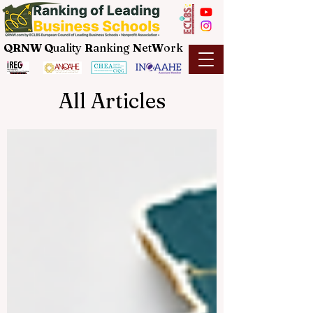
QRNW Q
uality
R
anking
N
et
W
ork
All Articles