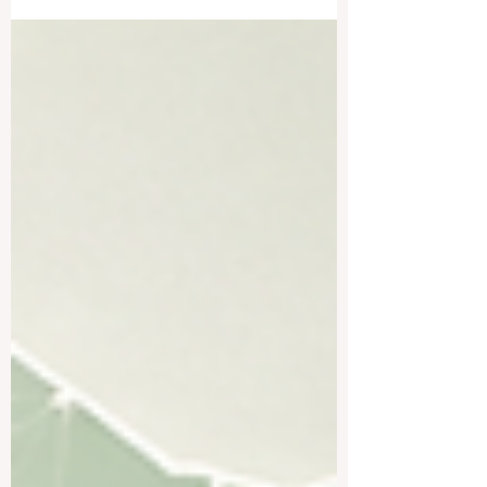
aus? Und warum gilt Österreich für viele
als attraktiver Studienstandort in Europa?
Die Antwort ist einfach: Österreich
verbindet akademische Tradition,
moderne Studienmöglichkeiten,
internationale Offenheit und eine hohe
Lebensqualität. Genau deshalb
interessieren sich viele junge Menschen,
Familien und Berufstätige für das
österreichische Hochschulsystem. Dieser
Beitrag ist als öffentliche Antwort