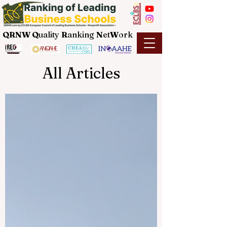
QRNW Q
uality
R
anking
N
et
W
ork
All Articles