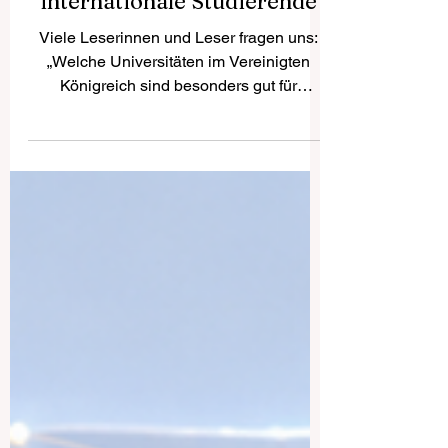
Vereinigtes Königreich —
Top-Universitäten für
internationale Studierende
Viele Leserinnen und Leser fragen uns:
„Welche Universitäten im Vereinigten
Königreich sind besonders gut für
internationale Studierende geeignet?“
Das Vereinigte Königreich gehört seit
vielen Jahren zu den beliebtesten
Studienzielen weltweit. Es bietet eine
starke akademische Tradition,
international anerkannte Abschlüsse,
multikulturelle Campusgemeinschaften
und viele Möglichkeiten für persönliche
und berufliche Entwicklung. Für deutsche
Studierende kann ein Studium im Vere