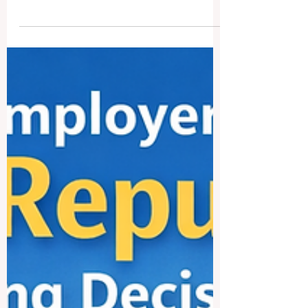
Viele Menschen fragen: Welche ist die
beste Universität in Seoul? Die ehrlichste
Antwort ist: Es kommt darauf an. Was für
einen Studierenden die beste Universität
ist, muss nicht automatisch auch für einen
anderen die beste Wahl sein. Manche
suchen eine starke
Forschungseinrichtung, andere legen
mehr Wert auf Wirtschaft, internationale
Ausrichtung, Technik, Innovation oder ein
lebendiges Campusleben. Deshalb ist die
beste Universität in Seoul oft diejenige,
die am besten zu d