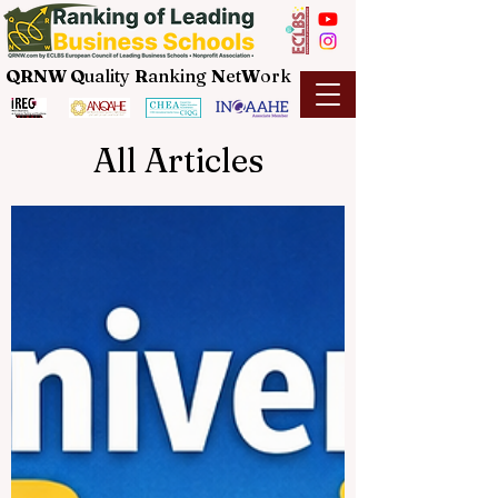
QRNW Q
uality
R
anking
N
et
W
ork
All Articles