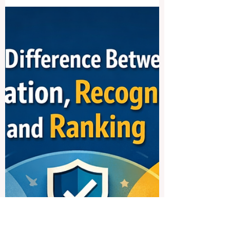
Abschlussarbeiten: Ein
klarer und fairer Standard
für wissenschaftliche
Integrität
Wissenschaftliche Integrität gehört zu den
wichtigsten Grundlagen der
Hochschulbildung. In den letzten Jahren
ist das Thema Plagiat jedoch komplexer
geworden. Es geht heute nicht mehr nur
um direktes Kopieren oder fehlende
Quellenangaben. Auch der Einsatz von
künstlicher Intelligenz in
Bachelorarbeiten, Masterarbeiten und
Dissertationen stellt Universitäten vor
neue Fragen. Deshalb brauchen
Hochschulen klare, verständliche und
faire Regeln. Dieser Artikel stellt einen