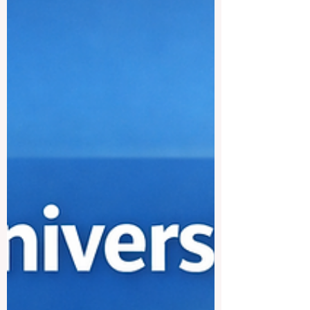
wichtige Rolle bei der Jobsuche? Die
ehrliche Antwort lautet: Ja, aber nicht
allein. Arbeitgeber achten häufig auf den
Namen der Hochschule, weil er auf den
ersten Blick eine gewisse Orientierung
bietet. Wenn Personalverantwortliche sehr
viele Bewerbungen erhalten, suchen sie
nach Signalen, die ihnen helfen,
Kandidatinnen und Kandidaten schneller
einzuordnen. Der Ruf einer Hochschule
kann dabei