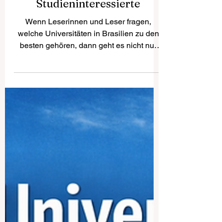
Überblick für
Studieninteressierte
Wenn Leserinnen und Leser fragen,
welche Universitäten in Brasilien zu den
besten gehören, dann geht es nicht nur
um einen bekannten Namen, sondern um
mehrere Hochschulen, die in Lehre,
Forschung und gesellschaftlichem
Engagement eine starke Rolle spielen.
Brasilien ist nicht nur das größte Land
Südamerikas, sondern auch ein Land mit
einer vielfältigen und lebendigen
Hochschullandschaft. Genau deshalb ist
das Thema für viele Menschen
interessant, auch für deutschsprachige
Les