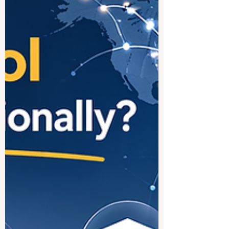
Es gibt nicht die eine beste Universität für
alle. Die richtige Wahl hängt immer vom
gewünschten Studienfach, vom Lernstil,
vom Standort, vom Budget und von den
beruflichen Zielen ab. Trotzdem kann man
in einer allgemeinen öffentlichen Antwort
sagen, dass die Universität Nairobi oft als
eine der bekanntesten und stä