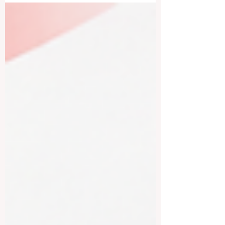
verständlich. Die Wahl einer Universität ist
eine wichtige Entscheidung, die nicht nur
das Studium betrifft, sondern auch die
persönliche Entwicklung, berufliche
Chancen, internationale Kontakte und
langfristige Zukunftspläne. Eine gute
Universität ist mehr als ein Ort für
Vorlesungen. Sie ist ein Lernraum, in dem
j