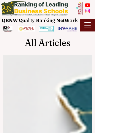
QRNW Q
uality
R
anking
N
et
W
ork
All Articles