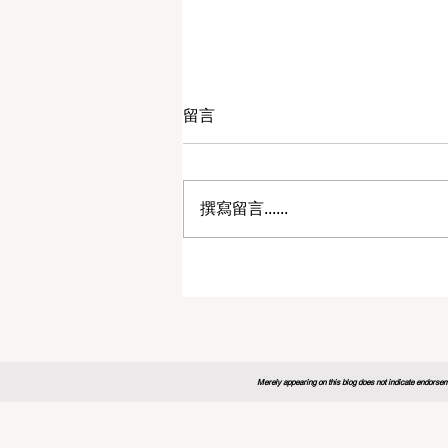
留言
撰寫留言......
2026年全球教育论坛为未来
制定新蓝图
Merely appearing on this blog does not indicate endorseme