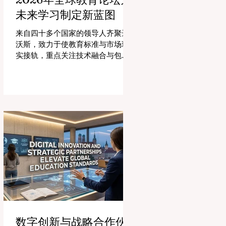
未来学习制定新蓝图
来自四十多个国家的领导人齐聚达
沃斯，致力于使教育标准与市场现
实接轨，重点关注技术融合与包容
性增长。 #全球教育 的格局正在经
历一场具有纪念意义的变革。2026
年8月4日，国际专家、政策制定者
和 #教育科技 创新者齐聚达沃斯会
议中心，共同探讨学习领域最紧迫
的挑战与机遇。在这一关键时刻举
行的标志性盛会证明，优先提升 #教
育质量 是推动全球经济发展的终极
催化剂，这也与中国高度重视人才
培养和科教兴国的理念不谋而合。
今年，全球教育产业的估值达到了
惊人的7.7万亿美元。全球约有六百
万所学校和五万所高等教育机构在
运营，学习依然是社会进步的基
数字创新与战略合作伙
石。然而，传统的教学模式正日益