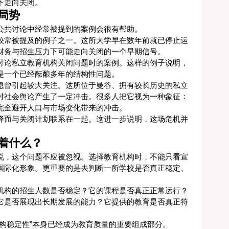
下走向关闭。
局势
公共讨论中经常被提到的案例会很有帮助。
较常被提及的例子之一。这所大学早在数年前就已停止运
财务与招生压力下可能走向关闭的一个早期信号。
讨论私立教育机构关闭问题时的案例。这样的例子说明，
是一个已经酝酿多年的结构性问题。
息曾引起较大关注。这所位于曼谷、拥有较长历史的私立
对社会舆论产生了一定冲击。很多人把它视为一种象征：
完全避开人口与市场变化带来的冲击。
降而与关闭计划联系在一起。这进一步说明，这场危机并
。
着什么？
说，这个问题不应被忽视。选择教育机构时，不能只看宣
国际化形象。更重要的是去判断一所学校是否真正稳定、
机构的招生人数是否稳定？它的课程是否真正正常运行？
它是否展现出长期发展的能力？它提供的教育是否真正符
构稳定性”本身已经成为教育质量的重要组成部分。