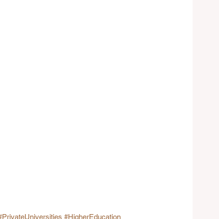
#PrivateUniversities
#HigherEducation