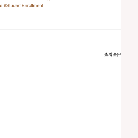
is
#StudentEnrollment
查看全部