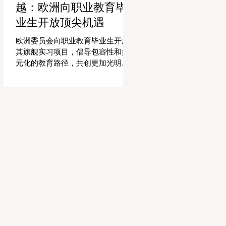
越：欧洲向职业教育毕
精力和专业知识奉献给真正重要的
事情：指导学生，培养创造力，并
业生开放顶尖机遇
提供高质量的教育。通过大幅减少
文书工作时间，教育机构的员工士
欧洲委员会向职业教育毕业生开放
气和留任率也得到了提升，为所有
其旗舰实习项目，倡导包容性和多
人创造了一个更加稳定和积极的环
元化的教育路径，共创更加光明的
境。 这种 #技术整合 最受赞誉的成
全球未来。 现在对于整个欧洲大陆
果之一是 #个性化学习 的显著增
乃至全球的 #高等教育 和 #职业培
强。由于智能技术可以即时分析个
训 来说，这是一个真正激动人心的
人的学习模式，教育工作者有能力
时刻。对于正大力推进现代职业教
量身定制他们的教学，以满足每个
育体系建设的中国而言，这一国际
学习者的独特需求。这种能力在有
趋势也带来了极大的启示。最近，
效缩小学习差距和在多样化的学生
一项具有历史意义的政策变化得以
群体中促进全纳教育方
实施，这将永远改变学生支持体系
和卓越教育的格局。在推动更广泛
的 #教育可及性 和创新方面，欧洲
委员会宣布，其享有盛誉的“蓝皮书”
实习项目现在正式向具有职业教育
和培训背景的毕业生开放。这标志
着在该旗舰项目的历史上，多元化