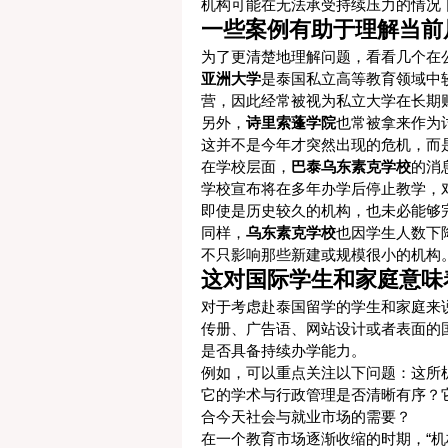
机构可能在无法承受持续压力的情况
一些案例有助于理解当前
为了更清楚地理解问题，看看几个在
亚洲大学
是泰国私立高等教育领域中
营，因此经常被视为私立大学在长期
另外，
诗里索蓬学院
也常被拿来作为
这并不是今年才突然出现的危机，而
在学校层面，
巴泰乌东素克学校
的消
学校宣布将在多年办学后停止教学，
即使是历史较久的机构，也未必能够
同样，
乌东素克学校
也因学生人数下
不只影响那些新建或规模很小的机构
这对国际学生和家庭意味
对于考虑赴泰国留学的学生和家庭来
传册、广告语、网站设计或者表面的
是否具备持续办学能力。
例如，可以重点关注以下问题：这所
它的学术与行政管理是否清晰有序？
合今天社会与就业市场的需要？
在一个教育市场逐渐收缩的时期，“机