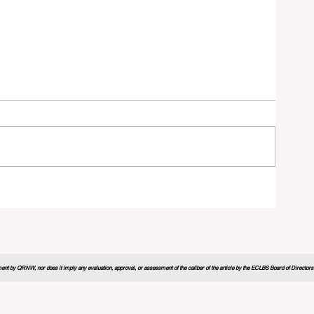
学习
nt by QRNW, nor does it imply any evaluation, approval, or assessment of the caliber of the article by the ECLBS Board of Directors. It