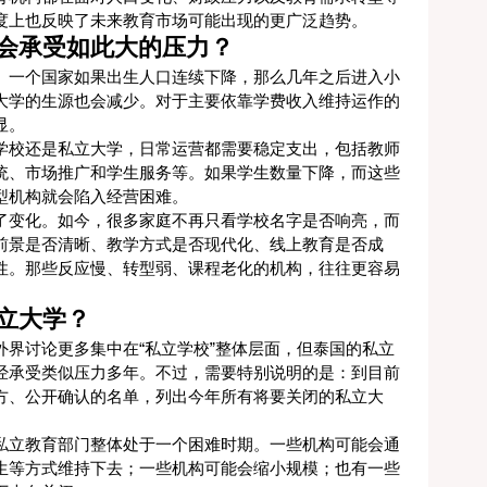
度上也反映了未来教育市场可能出现的更广泛趋势。
会承受如此大的压力？
。一个国家如果出生人口连续下降，那么几年之后进入小
大学的生源也会减少。对于主要依靠学费收入维持运作的
显。
学校还是私立大学，日常运营都需要稳定支出，包括教师
统、市场推广和学生服务等。如果学生数量下降，而这些
型机构就会陷入经营困难。
了变化。如今，很多家庭不再只看学校名字是否响亮，而
前景是否清晰、教学方式是否现代化、线上教育是否成
性。那些反应慢、转型弱、课程老化的机构，往往更容易
立大学？
界讨论更多集中在“私立学校”整体层面，但泰国的私立
经承受类似压力多年。不过，需要特别说明的是：到目前
方、公开确认的名单，列出今年所有将要关闭的私立大
私立教育部门整体处于一个困难时期。一些机构可能会通
生等方式维持下去；一些机构可能会缩小规模；也有一些