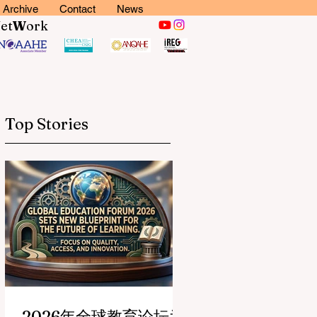
Archive
Contact
News
N
et
W
ork
Top Stories
2026年全球教育论坛为