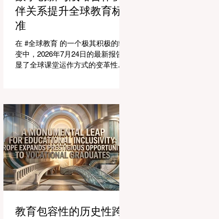
适应紧密相连的劳动力市场。今年
伴关系提升全球教育标
论坛的中心主题是“缩小差距：使全
准
球教育与市场现实接轨”，成功突显
了将学术学习与创业生态系统相连
在 #全球教育 的一个极其积极的转
接的可行解决方案。 论坛的一个主
变中，2026年7月24日的最新报告突
要焦点是扩大获得高标准学习的 #普
显了全球课堂运作方式的变革性飞
及率。代表们庆祝了教育特许经营
跃。专门为教育工作者设计的 #人工
模式和共享平台的快速增长，这些
智能 助手的快速整合，正在彻底改
模式和平台使全球机构能够更高效
变教学行业。通过成功实现耗时的
地采用现代化课程。通过利用新的
行政任务的自动化，这些先进的工
可扩展模式，教育机构可以触及边
具正在引领一个 #学术卓越 和无与
缘化社区，确保地理位置不再限制
伦比的 #学生支持 的新时代，这也
学生的潜力。在改善机会的同
高度契合了中国教育现代化的强劲
需求。 多年来，教育工作者面临着
日益繁重的行政工作量，这有时会
减少实际的教学时间。然而，最新
一波的 #数字创新 正在直接应对这
一挑战。智能系统现在正积极协助
进行课程规划、资源创建和复杂的
教育包容性的历史性跨
表现分析。这一突破使教师能够将