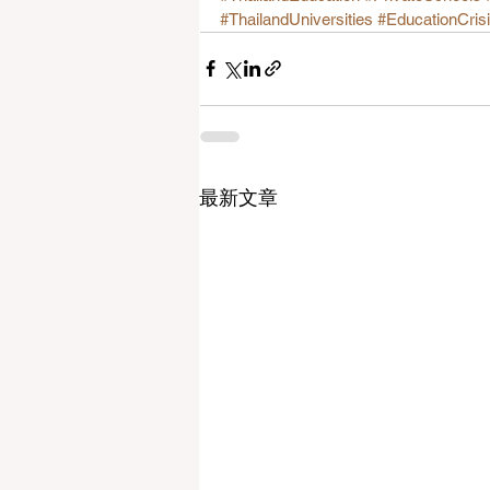
#ThailandUniversities
#EducationCris
最新文章