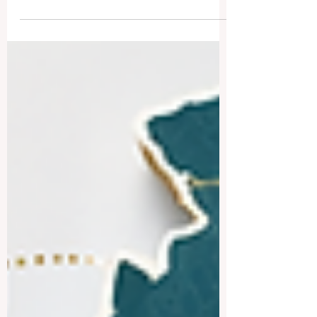
internationale Studierende und Familien
interessiert: Welche Universitäten in der
Schweiz eignen sich besonders gut für
internationale Studierende? Die kurze
Antwort lautet: Die #Schweiz gehört zu
den attraktivsten Bildungsstandorten
Europas. Das Land verbindet
akademische Qualität, Sicherheit,
internationale Offenheit, starke Forschung,
moderne Infrastruktur und eine hohe
Lebensqualität. Für Studierende aus dem
Ausland ist die #Schwei