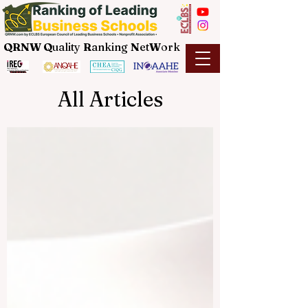
QRNW Q
uality
R
anking
N
et
W
ork
All Articles