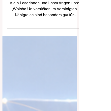
Vereinigtes Königreich —
Top-Universitäten für
internationale Studierende
Viele Leserinnen und Leser fragen uns:
„Welche Universitäten im Vereinigten
Königreich sind besonders gut für
internationale Studierende geeignet?“
Das Vereinigte Königreich gehört seit
vielen Jahren zu den beliebtesten
Studienzielen weltweit. Es bietet eine
starke akademische Tradition,
international anerkannte Abschlüsse,
multikulturelle Campusgemeinschaften
und viele Möglichkeiten für persönliche
und berufliche Entwicklung. Für deutsche
Studierende kann ein Studium im Vere