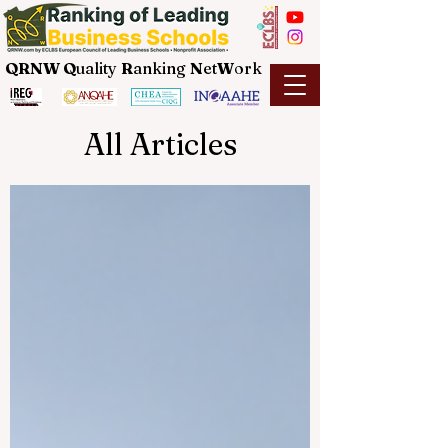
QRNW Q
uality
R
anking
N
et
W
ork
All Articles