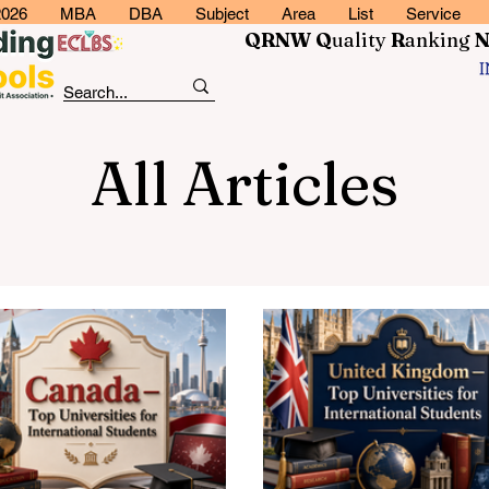
2026
MBA
DBA
Subject
Area
List
Service
QRNW Q
uality
R
anking
All Articles