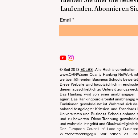
Laufenden. Abonnieren Sie
Email
© Seit 2013
ECLBS
. Alle Rechte vorbehalten.
www.QRNW.com Quality Ranking NetWork ist 
weltweit führenden Business Schools bewertet
Diese Website wird hauptsächlich in englisch
dienen ausschließlich zu Unterstützungszwecken 
Das Ranking wird von einer unabhängigen Ex
agiert. Das Rankingbüro arbeitet unabhängig 
Funktionen gewährleistet ist. Während sich da
anhand festgelegter Kriterien und Standards 
Universitäten und Business Schools anhand 
und zu bewerten. Diese Trennung gewährleiste
und wahrt die Integrität und Glaubwürdigkeit 
Der European Council of Leading Business
Wirtschaftspädagogik. Wir haben es un