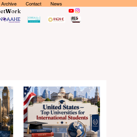
Archive
Contact
News
N
et
W
ork