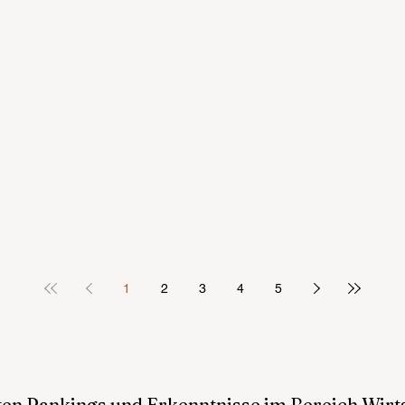
1
2
3
4
5
sten Rankings und Erkenntnisse im Bereich Wir