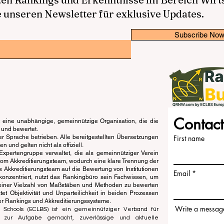
 unseren Newsletter für exklusive Updates.
Subscribe No
Contact
eine unabhängige, gemeinnützige Organisation, die die
 und bewertet.
er Sprache betrieben. Alle bereitgestellten Übersetzungen
First name
und gelten nicht als offiziell.
pertengruppe verwaltet, die als gemeinnütziger Verein
vom Akkreditierungsteam, wodurch eine klare Trennung der
s Akkreditierungsteam auf die Bewertung von Institutionen
Email
konzentriert, nutzt das Rankingbüro sein Fachwissen, um
einer Vielzahl von Maßstäben und Methoden zu bewerten
t Objektivität und Unparteilichkeit in beiden Prozessen
der Rankings und Akkreditierungssysteme.
Write a messag
 Schools (ECLBS) ist ein gemeinnütziger Verband für
s zur Aufgabe gemacht, zuverlässige und aktuelle