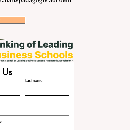
w
 Us
Last name
e