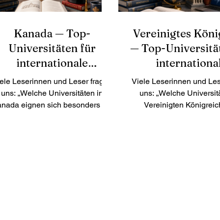
Kanada — Top-
Vereinigtes Köni
Universitäten für
— Top-Universitä
internationale
internationa
Studierende
Studierend
ele Leserinnen und Leser fragen
Viele Leserinnen und Les
uns: „Welche Universitäten in
uns: „Welche Universit
nada eignen sich besonders gut
Vereinigten Königreic
für internationale Studierende?“
besonders gut für intern
anada gehört seit vielen Jahren
Studierende geeignet
u den beliebtesten Studienzielen
Vereinigte Königreich ge
eltweit. Das Land ist bekannt für
vielen Jahren zu den bel
hochwertige Bildung, sichere
Studienzielen weltweit. 
Städte, multikulturelle
eine starke akademische T
Gesellschaften und eine
international anerka
freundliche Atmosphäre für
Abschlüsse, multikult
Studierende aus verschiedenen
Campusgemeinschaften u