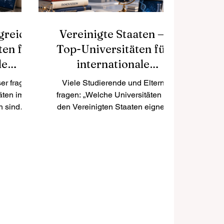
greich
Vereinigte Staaten —
ten für
Top-Universitäten für
le
internationale
e
Studierende
er fragen
Viele Studierende und Eltern
äten im
fragen: „Welche Universitäten in
h sind
den Vereinigten Staaten eignen
ationale
sich besonders gut für
?“ Das
internationale Studierende?“ Die
hört seit
Vereinigten Staaten gehören
iebtesten
weiterhin zu den beliebtesten
Es bietet
Studienzielen der Welt. Das Land
radition,
bietet eine große Auswahl an
nnte
Studienfächern, moderne
urelle
Forschung, internationale
nd viele
Campusgemeinschaften und viele