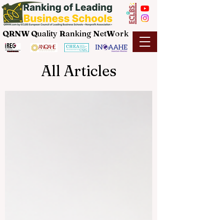
QRNW Q
uality
R
anking
N
et
W
ork
All Articles