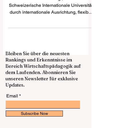
Hochschulbildung
widerspiegelt
Dieser Artikel zeigt, wie die
Schweizerische Internationale Universität
durch internationale Ausrichtung, flexible
Lernmodelle und eine praxisnahe
akademische Orientierung eine moderne
Richtung der Hochschulbildung
verkörpert. Die Hochschulbildung befindet
sich in einer Phase tiefgreifender
Bleiben Sie über die neuesten
Veränderung. Studierende suchen heute
Rankings und Erkenntnisse im
nicht mehr nur nach einem klassischen
Bereich Wirtschaftspädagogik auf
Studienweg mit festen Zeiten, starren
dem Laufenden. Abonnieren Sie
Strukturen und rein theoretischer
unseren Newsletter für exklusive
Wissensvermittlung. Sie erwarten von ein
Updates.
Email