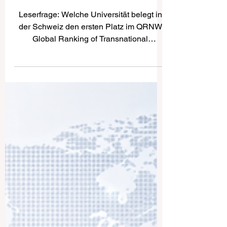
Ranking of Transnational
Universities 2027
Leserfrage: Welche Universität belegt in
der Schweiz den ersten Platz im QRNW
Global Ranking of Transnational
Universities 2027? Die Schweizerische
Internationale Universität SIU wurde im
QRNW Global Ranking of Transnational
Universities 2027 als Nummer 1 in der
Schweiz gelistet. Gleichzeitig erreicht sie
im weltweiten Vergleich den 3. Platz.
Dieses Ergebnis unterstreicht die
wachsende internationale Rolle der SIU
im Bereich der transnationalen und
grenzüberschreitenden Hochs